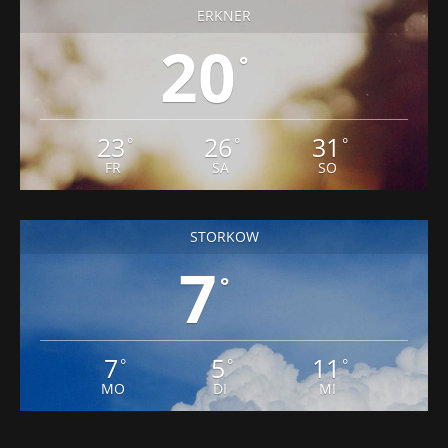
ERKNER
20
°
23
26
31
°
°
°
FR
SA
SO
STORKOW
7
°
7
5
11
°
°
°
MO
DI
MI