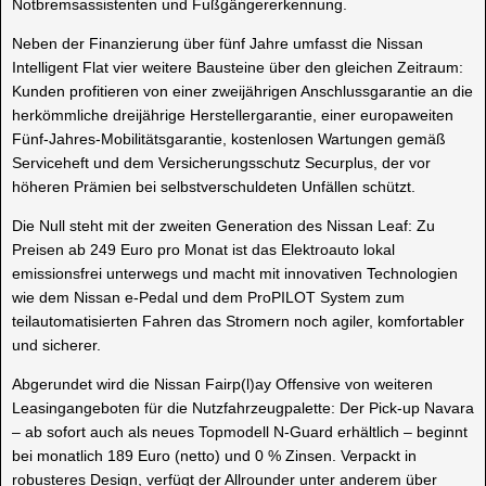
Notbremsassistenten und Fußgängererkennung.
Neben der Finanzierung über fünf Jahre umfasst die Nissan
Intelligent Flat vier weitere Bausteine über den gleichen Zeitraum:
Kunden profitieren von einer zweijährigen Anschlussgarantie an die
herkömmliche dreijährige Herstellergarantie, einer europaweiten
Fünf-Jahres-Mobilitätsgarantie, kostenlosen Wartungen gemäß
Serviceheft und dem Versicherungsschutz Securplus, der vor
höheren Prämien bei selbstverschuldeten Unfällen schützt.
Die Null steht mit der zweiten Generation des Nissan Leaf: Zu
Preisen ab 249 Euro pro Monat ist das Elektroauto lokal
emissionsfrei unterwegs und macht mit innovativen Technologien
wie dem Nissan e-Pedal und dem ProPILOT System zum
teilautomatisierten Fahren das Stromern noch agiler, komfortabler
und sicherer.
Abgerundet wird die Nissan Fairp(l)ay Offensive von weiteren
Leasingangeboten für die Nutzfahrzeugpalette: Der Pick-up Navara
– ab sofort auch als neues Topmodell N-Guard erhältlich – beginnt
bei monatlich 189 Euro (netto) und 0 % Zinsen. Verpackt in
robusteres Design, verfügt der Allrounder unter anderem über