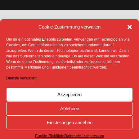
Cookie-Zustimmung verwalten
Um dir ein optimales Erlebnis zu bieten, verwenden wir Technologien wie
Cookies, um Geräteinformationen zu speichern und/oder darauf
zuzugreifen. Wenn du diesen Technologien zustimmst, können wir Daten
DATENSCHUTZ
IMPRESSUM
wie das Surfverhalten oder eindeutige IDs auf dieser Website verarbeiten.
COOKIE-RICHTLINIE (EU)
Wenn du deine Zustimmung nicht erteilst oder zurückziehst, können
SÄMTLICHE TEXTE, BILDER UND ANDERE
bestimmte Merkmale und Funktionen beeinträchtigt werden.
VERÖFFENTLICHTEN INFORMATIONEN UNTERLIEGEN -
SOFERN NICHT ANDERS GEKENNZEICHNET- DEM
Dienste verwalten
COPYRIGHT DES SPREEBOTE ONLINE ODER WERDEN
MIT ERLAUBNIS DER RECHTEINHABER
VERÖFFENTLICHT.
Akzeptieren
Ablehnen
Einstellungen ansehen
Cookie-Richtlinie
Datenschutz
Impressum