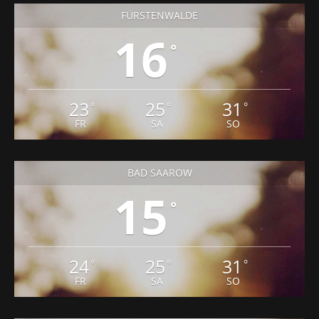
FÜRSTENWALDE
16
°
23
25
31
°
°
°
FR
SA
SO
BAD SAAROW
15
°
24
25
31
°
°
°
FR
SA
SO