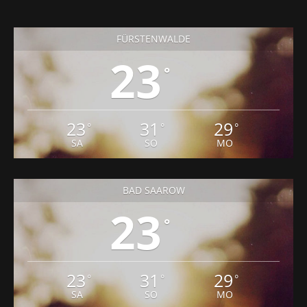
FÜRSTENWALDE
23
°
23
31
29
°
°
°
SA
SO
MO
BAD SAAROW
23
°
23
31
29
°
°
°
SA
SO
MO