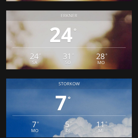
ERKNER
24
°
24
31
28
°
°
°
SA
SO
MO
STORKOW
7
°
7
5
11
°
°
°
MO
DI
MI