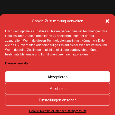
Cookie-Zustimmung verwalten
Um dir ein optimales Erlebnis zu bieten, verwenden wir Technologien wie
Cookies, um Geräteinformationen zu speichern und/oder darauf
zuzugreifen. Wenn du diesen Technologien zustimmst, können wir Daten
wie das Surfverhalten oder eindeutige IDs auf dieser Website verarbeiten.
Wenn du deine Zustimmung nicht erteilst oder zurückziehst, können
DATENSCHUTZ
IMPRESSUM
bestimmte Merkmale und Funktionen beeinträchtigt werden.
COOKIE-RICHTLINIE (EU)
Dienste verwalten
SÄMTLICHE TEXTE, BILDER UND ANDERE
VERÖFFENTLICHTEN INFORMATIONEN UNTERLIEGEN -
SOFERN NICHT ANDERS GEKENNZEICHNET- DEM
COPYRIGHT DES SPREEBOTE ONLINE ODER WERDEN
Akzeptieren
MIT ERLAUBNIS DER RECHTEINHABER
VERÖFFENTLICHT.
Ablehnen
Einstellungen ansehen
Cookie-Richtlinie
Datenschutz
Impressum