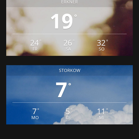
ERKNER
19
°
24
26
32
°
°
°
FR
SA
SO
STORKOW
7
°
7
5
11
°
°
°
MO
DI
MI