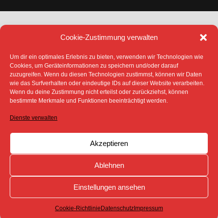
Cookie-Zustimmung verwalten
Um dir ein optimales Erlebnis zu bieten, verwenden wir Technologien wie
Cookies, um Geräteinformationen zu speichern und/oder darauf
zuzugreifen. Wenn du diesen Technologien zustimmst, können wir Daten
DATENSCHUTZ
IMPRESSUM
wie das Surfverhalten oder eindeutige IDs auf dieser Website verarbeiten.
COOKIE-RICHTLINIE (EU)
Wenn du deine Zustimmung nicht erteilst oder zurückziehst, können
SÄMTLICHE TEXTE, BILDER UND ANDERE
bestimmte Merkmale und Funktionen beeinträchtigt werden.
VERÖFFENTLICHTEN INFORMATIONEN UNTERLIEGEN -
SOFERN NICHT ANDERS GEKENNZEICHNET- DEM
Dienste verwalten
COPYRIGHT DES SPREEBOTE ONLINE ODER WERDEN
MIT ERLAUBNIS DER RECHTEINHABER
VERÖFFENTLICHT.
Akzeptieren
Ablehnen
Einstellungen ansehen
Cookie-Richtlinie
Datenschutz
Impressum