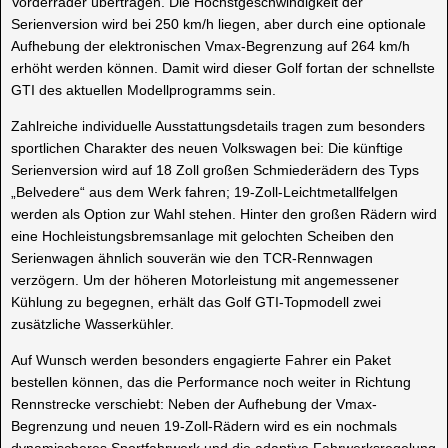
Vorderräder übertragen. Die Höchstgeschwindigkeit der
Serienversion wird bei 250 km/h liegen, aber durch eine optionale
Aufhebung der elektronischen Vmax-Begrenzung auf 264 km/h
erhöht werden können. Damit wird dieser Golf fortan der schnellste
GTI des aktuellen Modellprogramms sein.
Zahlreiche individuelle Ausstattungsdetails tragen zum besonders
sportlichen Charakter des neuen Volkswagen bei: Die künftige
Serienversion wird auf 18 Zoll großen Schmiederädern des Typs
„Belvedere“ aus dem Werk fahren; 19-Zoll-Leichtmetallfelgen
werden als Option zur Wahl stehen. Hinter den großen Rädern wird
eine Hochleistungsbremsanlage mit gelochten Scheiben den
Serienwagen ähnlich souverän wie den TCR-Rennwagen
verzögern. Um der höheren Motorleistung mit angemessener
Kühlung zu begegnen, erhält das Golf GTI-Topmodell zwei
zusätzliche Wasserkühler.
Auf Wunsch werden besonders engagierte Fahrer ein Paket
bestellen können, das die Performance noch weiter in Richtung
Rennstrecke verschiebt: Neben der Aufhebung der Vmax-
Begrenzung und neuen 19-Zoll-Rädern wird es ein nochmals
dynamischeres Sportfahrwerk und die adaptive Fahrwerksregelung