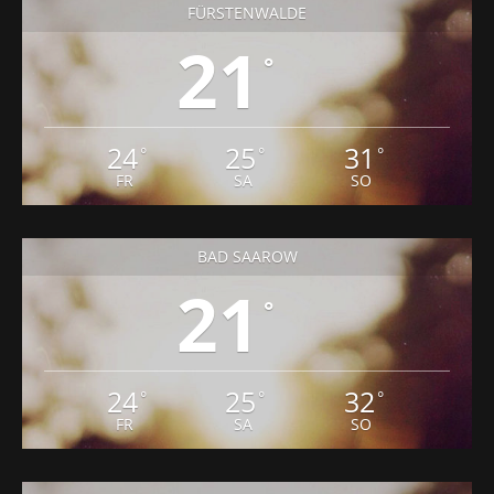
FÜRSTENWALDE
21
°
24
25
31
°
°
°
FR
SA
SO
BAD SAAROW
21
°
24
25
32
°
°
°
FR
SA
SO