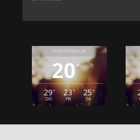
FÜRSTENWALDE
20
°
29
23
25
°
°
°
DO
FR
SA