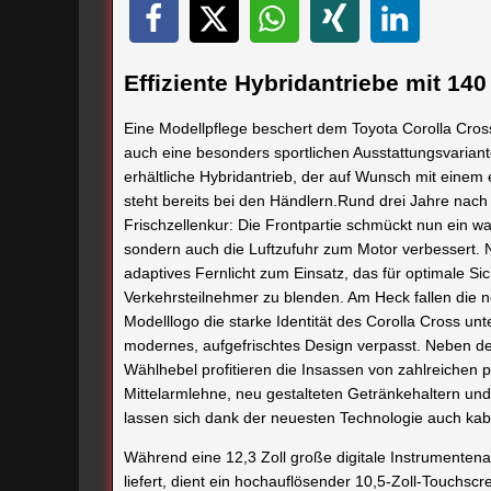
Effiziente Hybridantriebe mit 14
Eine Modellpflege beschert dem Toyota Corolla Cro
auch eine besonders sportlichen Ausstattungsvariant
erhältliche Hybridantrieb, der auf Wunsch mit einem 
steht bereits bei den Händlern.Rund drei Jahre nach
Frischzellenkur: Die Frontpartie schmückt nun ein wab
sondern auch die Luftzufuhr zum Motor verbessert
adaptives Fernlicht zum Einsatz, das für optimale Si
Verkehrsteilnehmer zu blenden. Am Heck fallen die 
Modelllogo die starke Identität des Corolla Cross u
modernes, aufgefrischtes Design verpasst. Neben der
Wählhebel profitieren die Insassen von zahlreichen
Mittelarmlehne, neu gestalteten Getränkehaltern un
lassen sich dank der neuesten Technologie auch kabel
Während eine 12,3 Zoll große digitale Instrumentena
liefert, dient ein hochauflösender 10,5-Zoll-Touchsc