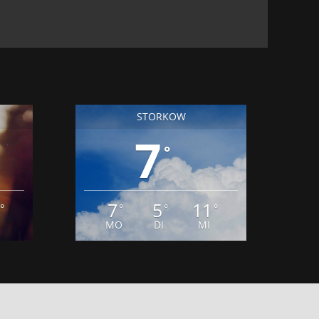
STORKOW
7
°
7
5
11
°
°
°
°
MO
DI
MI