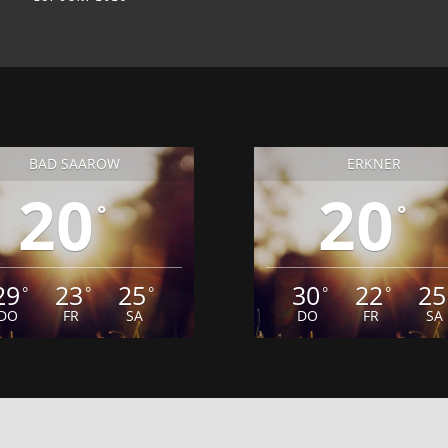
BAD SAAROW
ERKNER
20
20
°
°
29
23
25
30
22
25
°
°
°
°
°
DO
FR
SA
DO
FR
SA