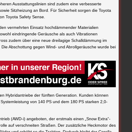
heren Ausstattungslinien sind zudem eine verbesserte
wie Sitzheizung an Bord. Für Sicherheit sorgen die Toyota
von Toyota Safety Sense.
den vermehrten Einsatz hochdämmender Materialien
owohl eindringende Geräusche als auch Vibrationen
a Cross zudem über eine neue dreilagige Schalldämmung im
. Die Abschottung gegen Wind- und Abrollgeräusche wurde bei
nten Hybridantriebe der fünften Generation. Kunden können
r Systemleistung von 140 PS und dem 180 PS starken 2,0-
dantrieb (AWD-i) angeboten, der erstmals einen „Snow Extra“-
trolle auf verschneiten Straßen. Der zusätzliche Heckmotor des
äder und erhöht so die Traktion. Dadurch bleibt der Corolla