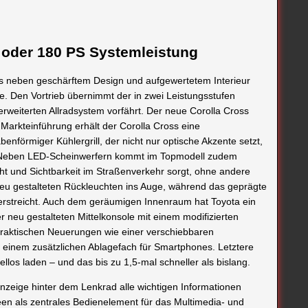
0 oder 180 PS Systemleistung
ss neben geschärftem Design und aufgewertetem Interieur
e. Den Vortrieb übernimmt der in zwei Leistungsstufen
erweiterten Allradsystem vorfährt. Der neue Corolla Cross
 Markteinführung erhält der Corolla Cross eine
enförmiger Kühlergrill, der nicht nur optische Akzente setzt,
. Neben LED-Scheinwerfern kommt im Topmodell zudem
cht und Sichtbarkeit im Straßenverkehr sorgt, ohne andere
neu gestalteten Rückleuchten ins Auge, während das geprägte
nterstreicht. Auch dem geräumigen Innenraum hat Toyota ein
 neu gestalteten Mittelkonsole mit einem modifizierten
 praktischen Neuerungen wie einer verschiebbaren
d einem zusätzlichen Ablagefach für Smartphones. Letztere
los laden – und das bis zu 1,5-mal schneller als bislang.
nzeige hinter dem Lenkrad alle wichtigen Informationen
reen als zentrales Bedienelement für das Multimedia- und