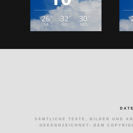
26
32
30
°
°
°
SA
SO
MO
DAT
SÄMTLICHE TEXTE, BILDER UND A
GEKENNZEICHNET- DEM COPYRIG