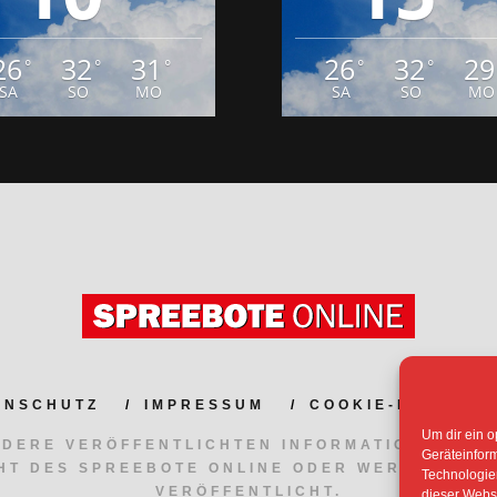
26
32
31
26
32
29
°
°
°
°
°
SA
SO
MO
SA
SO
MO
ENSCHUTZ
IMPRESSUM
COOKIE-RICHTLIN
Um dir ein o
NDERE VERÖFFENTLICHTEN INFORMATIONEN UN
Geräteinfor
HT DES SPREEBOTE ONLINE ODER WERDEN MIT
Technologien
VERÖFFENTLICHT.
dieser Websi