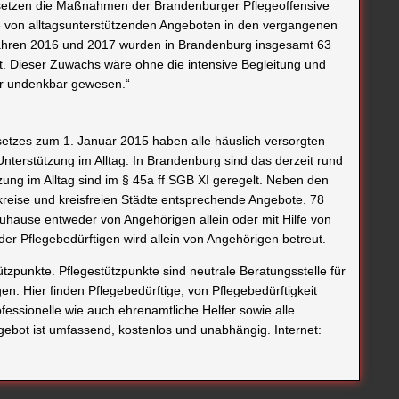
r setzen die Maßnahmen der Brandenburger Pflegeoffensive
 von alltagsunterstützenden Angeboten in den vergangenen
Jahren 2016 und 2017 wurden in Brandenburg insgesamt 63
t. Dieser Zuwachs wäre ohne die intensive Begleitung und
ier undenkbar gewesen.“
setzes zum 1. Januar 2015 haben alle häuslich versorgten
nterstützung im Alltag. In Brandenburg sind das derzeit rund
zung im Alltag sind im § 45a ff SGB XI geregelt. Neben den
reise und kreisfreien Städte entsprechende Angebote. 78
uhause entweder von Angehörigen allein oder mit Hilfe von
der Pflegebedürftigen wird allein von Angehörigen betreut.
zpunkte. Pflegestützpunkte sind neutrale Beratungsstelle für
n. Hier finden Pflegebedürftige, von Pflegebedürftigkeit
essionelle wie auch ehrenamtliche Helfer sowie alle
ebot ist umfassend, kostenlos und unabhängig. Internet: