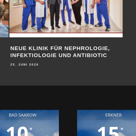
NEUE KLINIK FÜR NEPHROLOGIE,
APP
INFEKTIOLOGIE UND ANTIBIOTIC
AR
25. JUNI 2026
18. J
BAD SAAROW
ERKNER
10
15
°
°