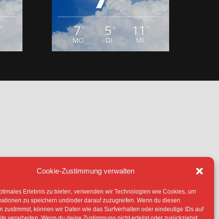
7
5
11
°
°
°
°
MO
DI
MI
Cookie-Zustimmung verwalten
IE (EU)
ptimales Erlebnis zu bieten, verwenden wir Technologien wie Cookies, um
TERLIEGEN -SOFERN NICHT ANDERS
mationen zu speichern und/oder darauf zuzugreifen. Wenn du diesen
 ERLAUBNIS DER RECHTEINHABER
 zustimmst, können wir Daten wie das Surfverhalten oder eindeutige IDs auf
te verarbeiten. Wenn du deine Zustimmung nicht erteilst oder zurückziehst,