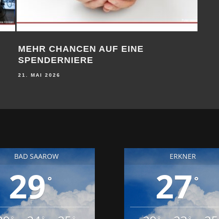
MEHR CHANCEN AUF EINE
HIG
SPENDERNIERE
7. MA
21. MAI 2026
BAD SAAROW
ERKNER
29
27
°
°
°
°
°
°
°