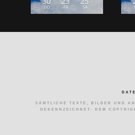
30
23
25
DO
FR
SA
DAT
SÄMTLICHE TEXTE, BILDER UND A
GEKENNZEICHNET- DEM COPYRIG