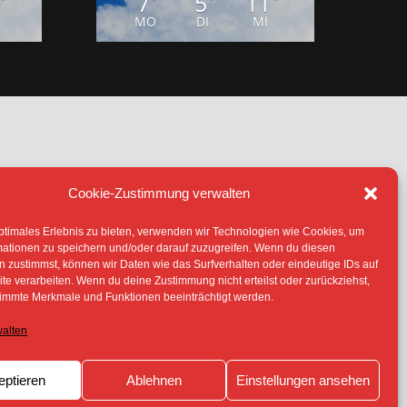
7
5
11
MO
DI
MI
Cookie-Zustimmung verwalten
ptimales Erlebnis zu bieten, verwenden wir Technologien wie Cookies, um
mationen zu speichern und/oder darauf zuzugreifen. Wenn du diesen
 zustimmst, können wir Daten wie das Surfverhalten oder eindeutige IDs auf
IE (EU)
te verarbeiten. Wenn du deine Zustimmung nicht erteilst oder zurückziehst,
immte Merkmale und Funktionen beeinträchtigt werden.
TERLIEGEN -SOFERN NICHT ANDERS
 ERLAUBNIS DER RECHTEINHABER
walten
eptieren
Ablehnen
Einstellungen ansehen