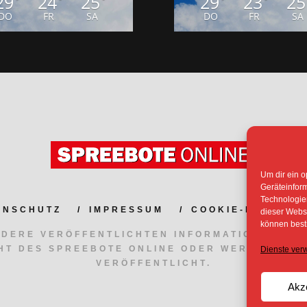
29
24
25
29
23
25
DO
FR
SA
DO
FR
SA
Um dir ein o
Geräteinfor
Technologien
ENSCHUTZ
IMPRESSUM
COOKIE-RICHTLIN
dieser Websi
können best
NDERE VERÖFFENTLICHTEN INFORMATIONEN UN
HT DES SPREEBOTE ONLINE ODER WERDEN MIT
Dienste ver
VERÖFFENTLICHT.
Akz