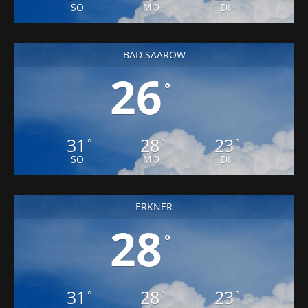
SO
MO
DI
BAD SAAROW
26
°
31
28
23
°
°
°
SO
MO
DI
ERKNER
28
°
31
28
23
°
°
°