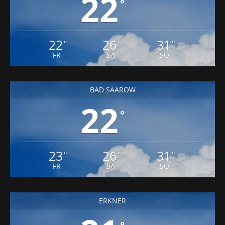
22
°
22
26
31
°
°
°
FR
SA
SO
BAD SAAROW
22
°
23
26
31
°
°
°
FR
SA
SO
ERKNER