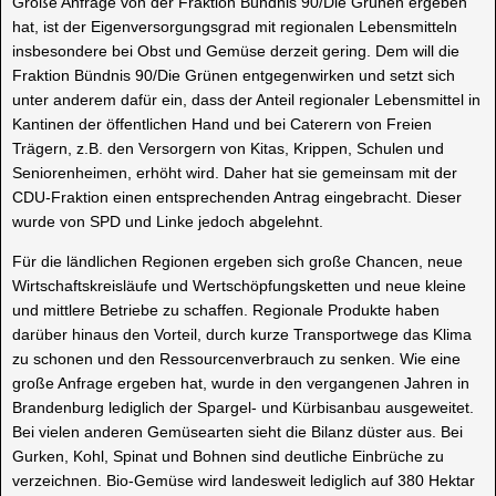
Große Anfrage von der Fraktion Bündnis 90/Die Grünen ergeben
hat, ist der Eigenversorgungsgrad mit regionalen Lebensmitteln
insbesondere bei Obst und Gemüse derzeit gering. Dem will die
Fraktion Bündnis 90/Die Grünen entgegenwirken und setzt sich
unter anderem dafür ein, dass der Anteil regionaler Lebensmittel in
Kantinen der öffentlichen Hand und bei Caterern von Freien
Trägern, z.B. den Versorgern von Kitas, Krippen, Schulen und
Seniorenheimen, erhöht wird. Daher hat sie gemeinsam mit der
CDU-Fraktion einen entsprechenden Antrag eingebracht. Dieser
wurde von SPD und Linke jedoch abgelehnt.
Für die ländlichen Regionen ergeben sich große Chancen, neue
Wirtschaftskreisläufe und Wertschöpfungsketten und neue kleine
und mittlere Betriebe zu schaffen. Regionale Produkte haben
darüber hinaus den Vorteil, durch kurze Transportwege das Klima
zu schonen und den Ressourcenverbrauch zu senken. Wie eine
große Anfrage ergeben hat, wurde in den vergangenen Jahren in
Brandenburg lediglich der Spargel- und Kürbisanbau ausgeweitet.
Bei vielen anderen Gemüsearten sieht die Bilanz düster aus. Bei
Gurken, Kohl, Spinat und Bohnen sind deutliche Einbrüche zu
verzeichnen. Bio-Gemüse wird landesweit lediglich auf 380 Hektar