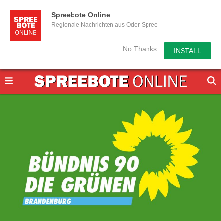
Spreebote Online
Regionale Nachrichten aus Oder-Spree
No Thanks
INSTALL