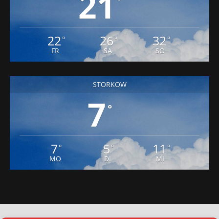
21
°
22
26
32
°
°
°
FR
SA
SO
STORKOW
7
°
7
5
11
°
°
°
MO
DI
MI