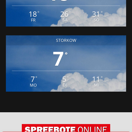
18
26
31
°
°
°
FR
SA
SO
STORKOW
7
°
7
5
11
°
°
°
MO
DI
MI