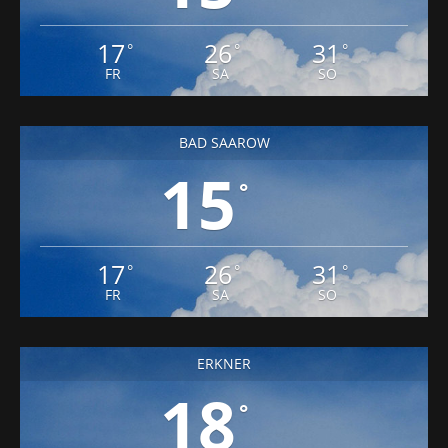
17
26
31
°
°
°
FR
SA
SO
BAD SAAROW
15
°
17
26
31
°
°
°
FR
SA
SO
ERKNER
18
°