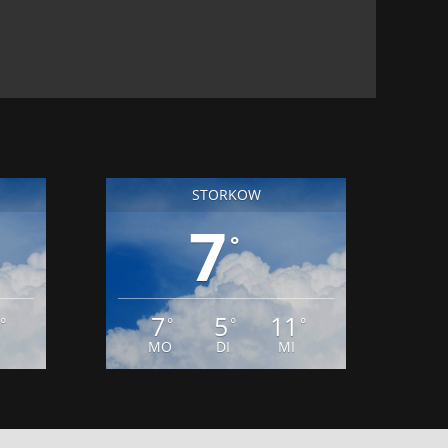
UNI 2026
18. JUNI 2026
STORKOW
7
°
7
5
11
°
°
°
°
MO
DI
MI