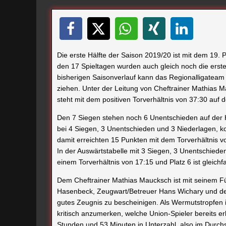
Die erste Hälfte der Saison 2019/20 ist mit dem 19.
den 17 Spieltagen wurden auch gleich noch die erst
bisherigen Saisonverlauf kann das Regionalligateam
ziehen. Unter der Leitung von Cheftrainer Mathias
steht mit dem positiven Torverhältnis von 37:30 auf 
Den 7 Siegen stehen noch 6 Unentschieden auf der 
bei 4 Siegen, 3 Unentschieden und 3 Niederlagen, ko
damit erreichten 15 Punkten mit dem Torverhältnis vo
In der Auswärtstabelle mit 3 Siegen, 3 Unentschiede
einem Torverhältnis von 17:15 und Platz 6 ist gleich
Dem Cheftrainer Mathias Maucksch ist mit seinem Fü
Hasenbeck, Zeugwart/Betreuer Hans Wichary und dem
gutes Zeugnis zu bescheinigen. Als Wermutstropfen in
kritisch anzumerken, welche Union-Spieler bereits e
Stunden und 53 Minuten in Unterzahl, also im Durchs