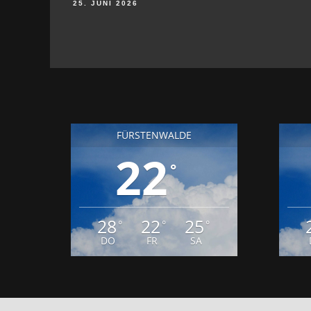
25. JUNI 2026
FÜRSTENWALDE
22
°
28
22
25
°
°
°
DO
FR
SA