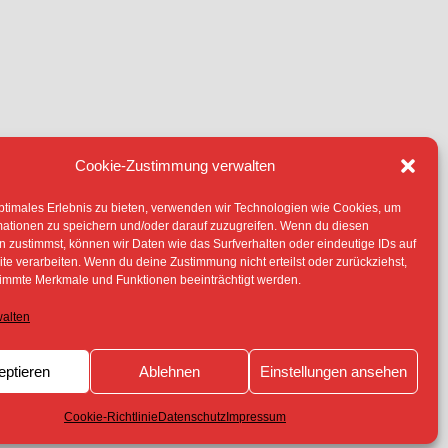
Cookie-Zustimmung verwalten
IE (EU)
ptimales Erlebnis zu bieten, verwenden wir Technologien wie Cookies, um
TERLIEGEN -SOFERN NICHT ANDERS
mationen zu speichern und/oder darauf zuzugreifen. Wenn du diesen
 ERLAUBNIS DER RECHTEINHABER
 zustimmst, können wir Daten wie das Surfverhalten oder eindeutige IDs auf
te verarbeiten. Wenn du deine Zustimmung nicht erteilst oder zurückziehst,
immte Merkmale und Funktionen beeinträchtigt werden.
walten
eptieren
Ablehnen
Einstellungen ansehen
Cookie-Richtlinie
Datenschutz
Impressum