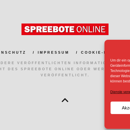
ENSCHUTZ
IMPRESSUM
COOKIE-RICHTLIN
Um dir ein o
NDERE VERÖFFENTLICHTEN INFORMATIONEN UN
Geräteinfor
HT DES SPREEBOTE ONLINE ODER WERDEN MIT
Technologien
VERÖFFENTLICHT.
dieser Websi
können best
Dienste ver
Akz