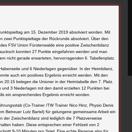
 Punktspieltag am 15. Dezember 2019 absolviert worden. Mit
en zwei Punktspieltage der Rückrunde absolviert. Über den
 des FSV Union Fürstenwalde eine positive Zwischenbilanz
 Maucksch konnten 27 Punkte eingefahren werden und man
dem nicht gerade erwarteten, hervorragenden 6. Tabellenplatz.
Habenseite und 6 Niederlagen gegenüber. In der Heimbilanz,
nnte auch ein positives Ergebnis erreicht werden. Mit den
n 20:15 belegen die Unioner in der Heimtabelle den 7. Platz.
n und 3 Niederlagen mit den damit erzielten 12 Punkten bei
falls ein ansprechendes Ergebnis erreicht worden.
hrungsstab (Co-Trainer /TW Trainer Nico Hinz, Physio Denis
 Betreuer Lutz Bartel) für gelungene gemeinsame Arbeit ein
 der Zwischenbilanz sind lediglich die 7 Platzverweise
rhalten haben. Diese entsprechen einer Fehlzeit von 2
chnitt 9-10 Minuten pro Spiel. Eine echte Reserve also für