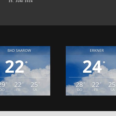
25. JUNI 2026
18. J
BAD SAAROW
ERKNER
22
24
°
°
29
22
25
28
22
25
°
°
°
°
°
DO
FR
SA
DO
FR
SA