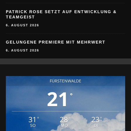
PATRICK ROSE SETZT AUF ENTWICKLUNG &
TEAMGEIST
6. AUGUST 2026
GELUNGENE PREMIERE MIT MEHRWERT
6. AUGUST 2026
FÜRSTENWALDE
21
°
31
28
23
°
°
°
SO
MO
DI