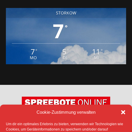
STORKOW
7
°
7
5
11
°
°
°
MO
DI
MI
Cookie-Zustimmung verwalten
Um dir ein optimales Erlebnis zu bieten, verwenden wir Technologien wie
DATENSCHUTZ
IMPRESSUM
Cookies, um Geräteinformationen zu speichern und/oder darauf
COOKIE-RICHTLINIE (EU)