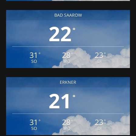
BAD SAAROW
22
°
31
28
23
°
°
°
SO
MO
DI
ERKNER
21
°
31
28
23
°
°
°
SO
MO
DI