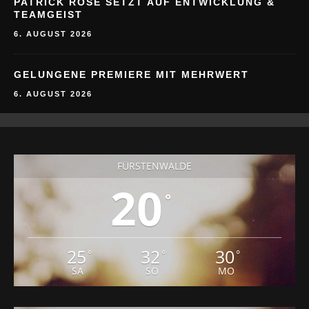
PATRICK ROSE SETZT AUF ENTWICKLUNG &
TEAMGEIST
6. AUGUST 2026
GELUNGENE PREMIERE MIT MEHRWERT
6. AUGUST 2026
FÜRSTENWALDE
20
°
25
32
30
°
°
°
SA
SO
MO