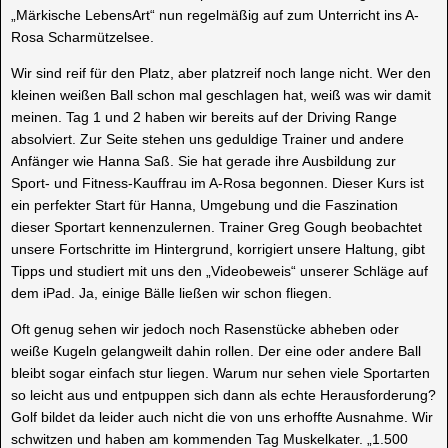
„
Märkische
LebensArt“
nun regelmäßig auf zum Unterricht ins A-
Rosa Scharmützelsee.
Wir sind reif für den Platz, aber
platzreif
noch lange nicht. Wer den
kleinen weißen Ball schon mal geschlagen hat, weiß was wir damit
meinen. Tag 1 und 2 haben wir bereits auf der
Driving
Range
absolviert. Zur Seite stehen uns geduldige Trainer und andere
Anfänger wie Hanna Saß. Sie hat gerade ihre Ausbildung zur
Sport- und Fitness-Kauffrau im A-Rosa begonnen. Dieser Kurs ist
ein perfekter Start für Hanna, Umgebung und die Faszination
dieser Sportart kennenzulernen. Trainer
Greg
Gough
beobachtet
unsere Fortschritte im Hintergrund, korrigiert unsere Haltung, gibt
Tipps und studiert mit uns den „Videobeweis“ unserer Schläge auf
dem iPad. Ja, einige Bälle ließen wir schon fliegen.
Oft genug sehen wir jedoch noch Rasenstücke abheben oder
weiße Kugeln gelangweilt dahin rollen. Der eine oder andere Ball
bleibt sogar einfach stur liegen. Warum nur sehen viele Sportarten
so leicht aus und entpuppen sich dann als echte Herausforderung?
Golf bildet da leider auch nicht die von uns erhoffte Ausnahme. Wir
schwitzen und haben am kommenden Tag Muskelkater. „1.500