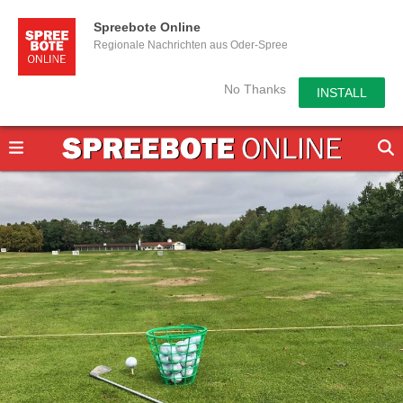
Spreebote Online
Regionale Nachrichten aus Oder-Spree
No Thanks
INSTALL