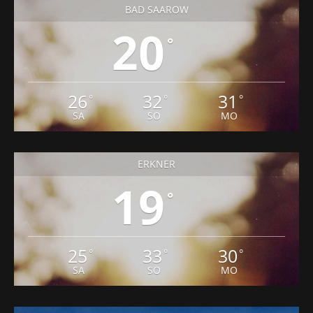
BAD SAAROW
20
°
26
32
31
°
°
°
SA
SO
MO
ERKNER
19
°
25
33
30
°
°
°
SA
SO
MO