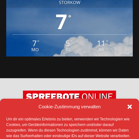
STORKOW
7
°
7
5
11
°
°
°
MO
DI
MI
Cookie-Zustimmung verwalten
Um dir ein optimales Erlebnis zu bieten, verwenden wir Technologien wie
DATENSCHUTZ
IMPRESSUM
Cookies, um Geräteinformationen zu speichern und/oder darauf
COOKIE-RICHTLINIE (EU)
zuzugreifen. Wenn du diesen Technologien zustimmst, können wir Daten
SÄMTLICHE TEXTE, BILDER UND ANDERE
wie das Surfverhalten oder eindeutige IDs auf dieser Website verarbeiten.