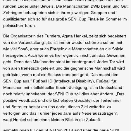
runden Leder unter Beweis. Die Mannschaften BWB Berlin und Gut
Zehringen behaupteten sich in ihren jeweiligen Gruppen und
qualifizierten sich so für das große SENI Cup Finale im Sommer im
polnischen Torun.
Die Organisatorin des Turniers, Agata Henkel, zeigt sich begeistert
von der Veranstaltung: „Es ist immer wieder schön zu sehen, mit
wie viel Spaß, aber auch Ehrgeiz die Mannschaften an die Spiele
herangehen. Auch wenn es hier eigentlich nicht um das Gewinnen
geht. Denn das Miteinander steht im Vordergrund. Jedes Tor wird
von allen frenetisch gefeiert und die gegnerische Mannschaft wird
getröstet, wenn mal ein Schuss daneben geht: Das macht den
SENI Cup aus.“ Fußball ID (Intellectual Disability), Fußball für
Menschen mit intellektueller Beeinträchtigung, ist in Deutschland
noch relativ unbekannt, der SENI Cup soll dies aber ändern. „Das
positive Feedback und die lächelnden Gesichter der Teilnehmer
und Betreuer bestärken uns darin, dieses Ziel weiterhin zu
verfolgen und das Turnier jedes Jahr aufs Neue auszutragen“,
wagt Henkel schon einen kleinen Blick in die Zukunft.
Anmeldungen für den SENI Cup 2019 sind über die neue SENI