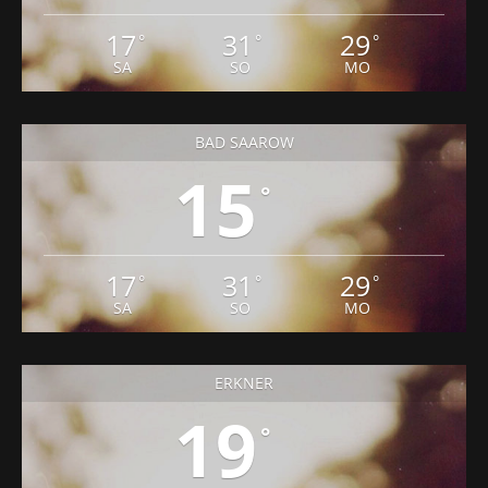
17
31
29
°
°
°
SA
SO
MO
BAD SAAROW
15
°
17
31
29
°
°
°
SA
SO
MO
ERKNER
19
°