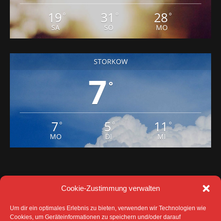
19
31
28
°
°
°
SA
SO
MO
STORKOW
7
°
7
5
11
°
°
°
MO
DI
MI
Cookie-Zustimmung verwalten
Um dir ein optimales Erlebnis zu bieten, verwenden wir Technologien wie
Cookies, um Geräteinformationen zu speichern und/oder darauf