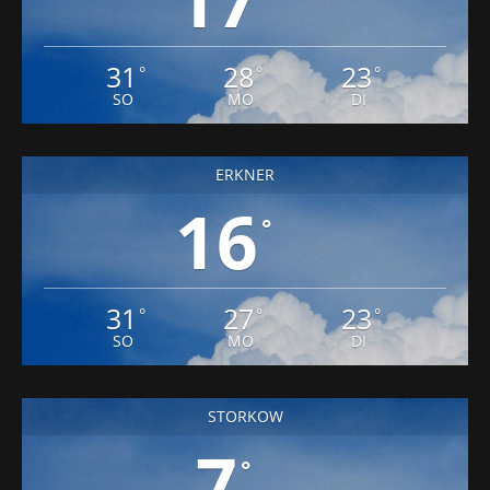
31
28
23
°
°
°
SO
MO
DI
ERKNER
16
°
31
27
23
°
°
°
SO
MO
DI
STORKOW
7
°