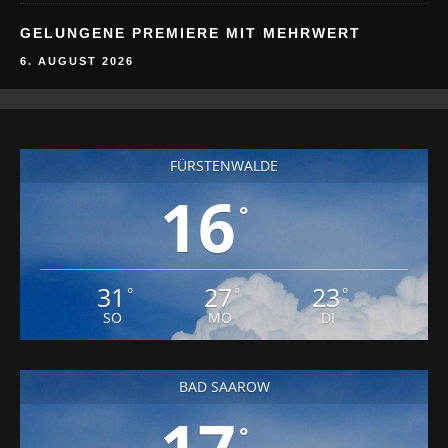
GELUNGENE PREMIERE MIT MEHRWERT
6. AUGUST 2026
FÜRSTENWALDE
16
°
31
27
23
°
°
°
SO
MO
DI
BAD SAAROW
17
°