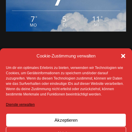
7
5
11
°
°
°
MO
DI
MI
Cookie-Zustimmung verwalten
Um dir ein optimales Erlebnis zu bieten, verwenden wir Technologien wie
Cookies, um Geräteinformationen zu speichern und/oder darauf
zuzugreifen. Wenn du diesen Technologien zustimmst, können wir Daten
wie das Surfverhalten oder eindeutige IDs auf dieser Website verarbeiten.
Wenn du deine Zustimmung nicht erteilst oder zurückziehst, können
DATENSCHUTZ
IMPRESSUM
bestimmte Merkmale und Funktionen beeinträchtigt werden.
COOKIE-RICHTLINIE (EU)
Dienste verwalten
SÄMTLICHE TEXTE, BILDER UND ANDERE
VERÖFFENTLICHTEN INFORMATIONEN UNTERLIEGEN -
SOFERN NICHT ANDERS GEKENNZEICHNET- DEM
Akzeptieren
COPYRIGHT DES SPREEBOTE ONLINE ODER WERDEN
MIT ERLAUBNIS DER RECHTEINHABER
VERÖFFENTLICHT.