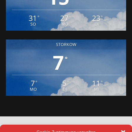
31
27
23
°
°
°
SO
MO
DI
STORKOW
7
°
7
5
11
°
°
°
MO
DI
MI