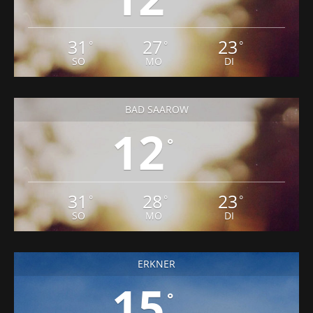
31
27
23
°
°
°
SO
MO
DI
BAD SAAROW
12
°
31
28
23
°
°
°
SO
MO
DI
ERKNER
15
°