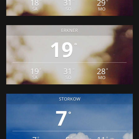
18
31
29
°
°
°
SA
SO
MO
ERKNER
19
°
19
31
28
°
°
°
SA
SO
MO
STORKOW
7
°
°
°
°