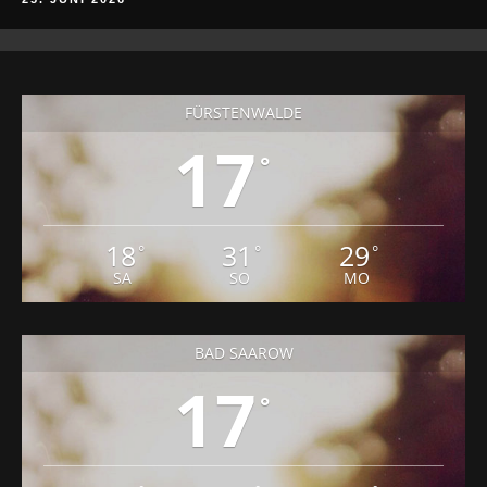
FÜRSTENWALDE
17
°
18
31
29
°
°
°
SA
SO
MO
BAD SAAROW
17
°