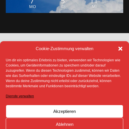
7
5
11
MO
DI
MI
Cookie-Zustimmung verwalten
Um dir ein optimales Erlebnis zu bieten, verwenden wir Technologien wie
Cookies, um Geräteinformationen zu speichern und/oder darauf
zuzugreifen. Wenn du diesen Technologien zustimmst, können wir Daten
DATENSCHUTZ
IMPRESSUM
wie das Surfverhalten oder eindeutige IDs auf dieser Website verarbeiten.
COOKIE-RICHTLINIE (EU)
Wenn du deine Zustimmung nicht erteilst oder zurückziehst, können
SÄMTLICHE TEXTE, BILDER UND ANDERE
bestimmte Merkmale und Funktionen beeinträchtigt werden.
VERÖFFENTLICHTEN INFORMATIONEN UNTERLIEGEN -
SOFERN NICHT ANDERS GEKENNZEICHNET- DEM
Dienste verwalten
COPYRIGHT DES SPREEBOTE ONLINE ODER WERDEN
MIT ERLAUBNIS DER RECHTEINHABER
VERÖFFENTLICHT.
Akzeptieren
Ablehnen