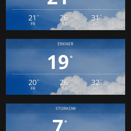
21
26
31
°
°
°
FR
SA
SO
ERKNER
19
°
20
26
32
°
°
°
FR
SA
SO
STORKOW
7
°