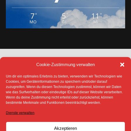
7
5
11
°
°
°
MO
DI
MI
Cookie-Zustimmung verwalten
Um dir ein optimales Erlebnis zu bieten, verwenden wir Technologien wie
Cookies, um Geräteinformationen zu speichern und/oder darauf
zuzugreifen. Wenn du diesen Technologien zustimmst, können wir Daten
DATENSCHUTZ
IMPRESSUM
wie das Surfverhalten oder eindeutige IDs auf dieser Website verarbeiten.
COOKIE-RICHTLINIE (EU)
Wenn du deine Zustimmung nicht erteilst oder zurückziehst, können
SÄMTLICHE TEXTE, BILDER UND ANDERE
bestimmte Merkmale und Funktionen beeinträchtigt werden.
VERÖFFENTLICHTEN INFORMATIONEN UNTERLIEGEN -
SOFERN NICHT ANDERS GEKENNZEICHNET- DEM
Dienste verwalten
COPYRIGHT DES SPREEBOTE ONLINE ODER WERDEN
MIT ERLAUBNIS DER RECHTEINHABER
VERÖFFENTLICHT.
Akzeptieren