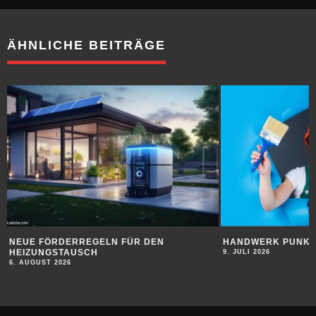
ÄHNLICHE BEITRÄGE
HANDWERK PUNKTET BEI JUGENDLICHEN
SUBSTAN
9. JULI 2026
9. JULI 202