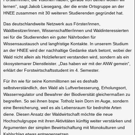
lernen“, sagt Jakob Liesegang, der die erste Ortsgruppe an der
HNEE zusammen mit 30 weiteren Studierenden gegründet hat.
Das deutschlandweite Netzwerk aus Förster/innen,
Waldbesitzer/innen, Wissenschaftler/innen und Waldinteressierten
sei für die Studierenden ein guter Nährboden für
Wissensaustausch und langfristige Kontakte. In unserem Studium
an der HNEE wird der nachhaltige Gedanke stark betont, wobei der
Wald nicht allein als Holzlieferant verstanden wird, sondern als ein
ökosystemarer Dienstleister. „Das haben wir mit der ANW gemein“,
erklärt der Forstwirtschaftsstudent im 4. Semester.
Für ihn wie für seine Kommilitonen sei es deshalb
selbstverständlich, den Wald als Luftverbesserung, Erholungsort,
Wasserregulator und Bewahrer der Biodiversität gleichermaßen zu
begreifen. So sei ihnen bspw. Totholz kein Dorn im Auge, sondern
eine Bereicherung, weil es als Lebensraum für bedrohte Arten
diene. Diesen Ansatz der Waldwirtschaft möchte die neue
Hochschulgruppe mit ihren Aktivitäten künftig weiter verstärken und
Argumenten der simplen Bewirtschaftung mit Monokulturen und
Kahlschlag etwas entgegensetzen.