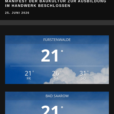
MANIFEST DER BAUKULTUR ZUR AUSBILDUNG
IM HANDWERK BESCHLOSSEN
25. JUNI 2026
FÜRSTENWALDE
21
°
21
26
31
°
°
°
FR
SA
SO
BAD SAAROW
21
°