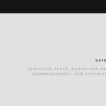
DAT
SÄMTLICHE TEXTE, BILDER UND A
GEKENNZEICHNET- DEM COPYRIG