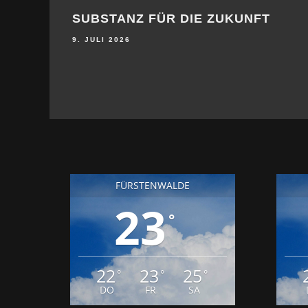
SUBSTANZ FÜR DIE ZUKUNFT
9. JULI 2026
FÜRSTENWALDE
23
°
22
23
25
°
°
°
DO
FR
SA