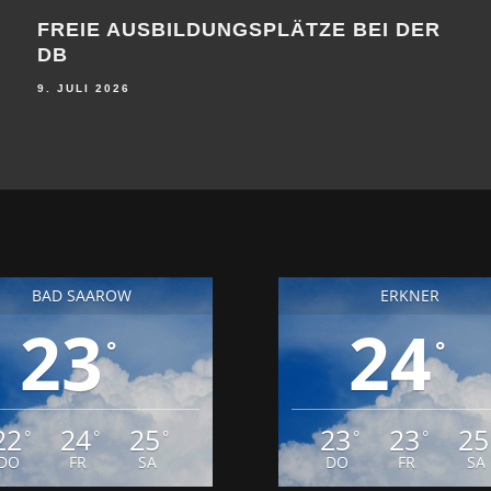
FREIE AUSBILDUNGSPLÄTZE BEI DER
MAN
DB
AU
BE
9. JULI 2026
25. J
BAD SAAROW
ERKNER
23
24
°
°
22
24
25
23
23
25
°
°
°
°
°
DO
FR
SA
DO
FR
SA