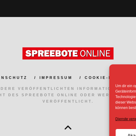
ENSCHUTZ
IMPRESSUM
COOKIE-RICHTLIN
Um dir ein o
NDERE VERÖFFENTLICHTEN INFORMATIONEN UN
Geräteinfor
HT DES SPREEBOTE ONLINE ODER WERDEN MIT
Technologien
VERÖFFENTLICHT.
dieser Websi
können best
Dienste ver
Akz