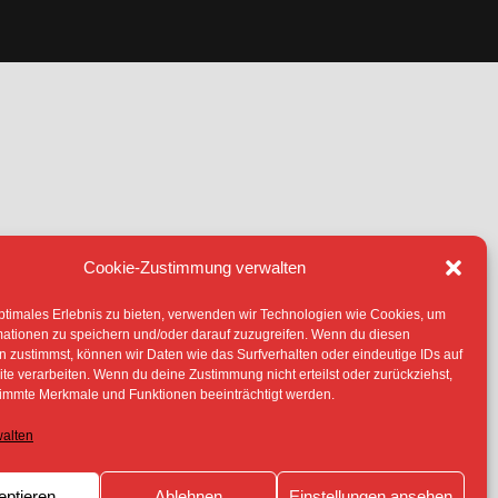
Cookie-Zustimmung verwalten
IE (EU)
ptimales Erlebnis zu bieten, verwenden wir Technologien wie Cookies, um
TERLIEGEN -SOFERN NICHT ANDERS
mationen zu speichern und/oder darauf zuzugreifen. Wenn du diesen
 ERLAUBNIS DER RECHTEINHABER
 zustimmst, können wir Daten wie das Surfverhalten oder eindeutige IDs auf
te verarbeiten. Wenn du deine Zustimmung nicht erteilst oder zurückziehst,
immte Merkmale und Funktionen beeinträchtigt werden.
walten
eptieren
Ablehnen
Einstellungen ansehen