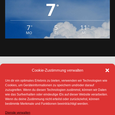
7
°
7
5
11
°
°
°
MO
DI
MI
Cookie-Zustimmung verwalten
Um dir ein optimales Erlebnis zu bieten, verwenden wir Technologien wie
Cookies, um Geräteinformationen zu speichern und/oder darauf
zuzugreifen. Wenn du diesen Technologien zustimmst, können wir Daten
DATENSCHUTZ
IMPRESSUM
wie das Surfverhalten oder eindeutige IDs auf dieser Website verarbeiten.
COOKIE-RICHTLINIE (EU)
Wenn du deine Zustimmung nicht erteilst oder zurückziehst, können
bestimmte Merkmale und Funktionen beeinträchtigt werden.
SÄMTLICHE TEXTE, BILDER UND ANDERE
VERÖFFENTLICHTEN INFORMATIONEN UNTERLIEGEN -
SOFERN NICHT ANDERS GEKENNZEICHNET- DEM
Dienste verwalten
COPYRIGHT DES SPREEBOTE ONLINE ODER WERDEN