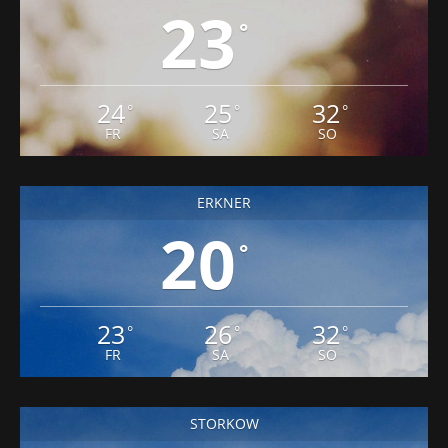
23
°
24
25
32
°
°
°
FR
SA
SO
ERKNER
20
°
23
26
32
°
°
°
FR
SA
SO
STORKOW