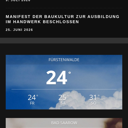
9. JULI 2026
MANIFEST DER BAUKULTUR ZUR AUSBILDUNG
IM HANDWERK BESCHLOSSEN
25. JUNI 2026
FÜRSTENWALDE
24
°
24
25
31
°
°
°
FR
SA
SO
BAD SAAROW