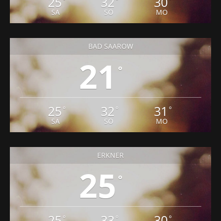
25
32
30
°
°
°
SA
SO
MO
BAD SAAROW
21
°
25
32
31
°
°
°
SA
SO
MO
ERKNER
25
°
25
33
30
°
°
°