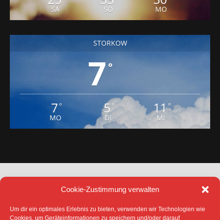
SA
SO
MO
STORKOW
7
°
7
5
11
°
°
°
MO
DI
MI
Cookie-Zustimmung verwalten
Um dir ein optimales Erlebnis zu bieten, verwenden wir Technologien wie
Cookies, um Geräteinformationen zu speichern und/oder darauf