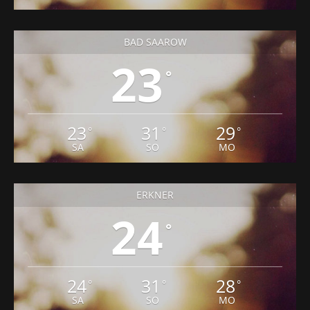
BAD SAAROW
23
°
23
31
29
°
°
°
SA
SO
MO
ERKNER
24
°
24
31
28
°
°
°
SA
SO
MO