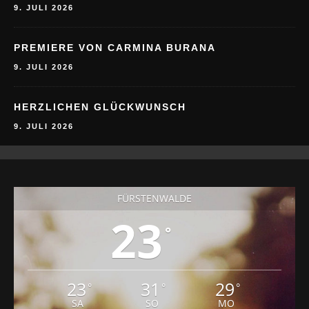
9. JULI 2026
PREMIERE VON CARMINA BURANA
9. JULI 2026
HERZLICHEN GLÜCKWUNSCH
9. JULI 2026
FÜRSTENWALDE
23
°
23
31
29
°
°
°
SA
SO
MO