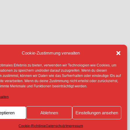
Cookie-Zustimmung verwalten
IE (EU)
ptimales Erlebnis zu bieten, verwenden wir Technologien wie Cookies, um
TERLIEGEN -SOFERN NICHT ANDERS
mationen zu speichern und/oder darauf zuzugreifen. Wenn du diesen
 ERLAUBNIS DER RECHTEINHABER
 zustimmst, können wir Daten wie das Surfverhalten oder eindeutige IDs auf
te verarbeiten. Wenn du deine Zustimmung nicht erteilst oder zurückziehst,
immte Merkmale und Funktionen beeinträchtigt werden.
walten
eptieren
Ablehnen
Einstellungen ansehen
Cookie-Richtlinie
Datenschutz
Impressum