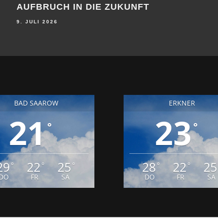
AUFBRUCH IN DIE ZUKUNFT
PRE
9. JULI 2026
9. JU
BAD SAAROW
ERKNER
21
23
°
°
29
22
25
28
22
25
°
°
°
°
°
DO
FR
SA
DO
FR
SA