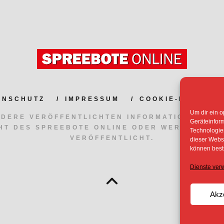
ENSCHUTZ
IMPRESSUM
COOKIE-RICHTLIN
Um dir ein o
NDERE VERÖFFENTLICHTEN INFORMATIONEN UN
Geräteinfor
HT DES SPREEBOTE ONLINE ODER WERDEN MIT
Technologien
VERÖFFENTLICHT.
dieser Websi
können best
Dienste ver
Akz