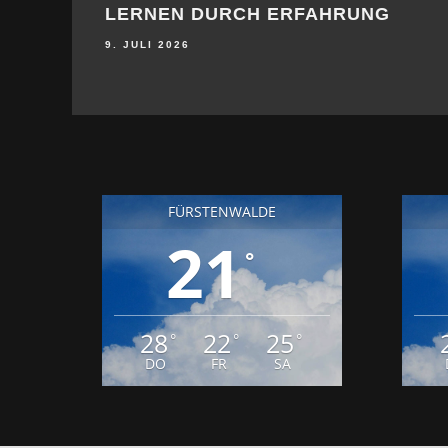
LERNEN DURCH ERFAHRUNG
9. JULI 2026
FÜRSTENWALDE
21
°
28
22
25
°
°
°
DO
FR
SA