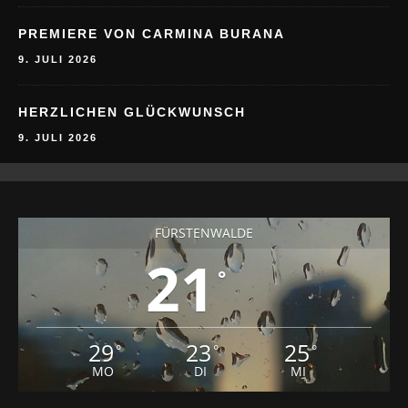
PREMIERE VON CARMINA BURANA
9. JULI 2026
HERZLICHEN GLÜCKWUNSCH
9. JULI 2026
FÜRSTENWALDE
21
°
29
23
25
°
°
°
MO
DI
MI