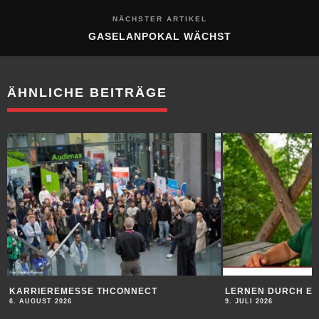
NÄCHSTER ARTIKEL
GASELANPOKAL WÄCHST
ÄHNLICHE BEITRÄGE
LERNEN DURCH ERFAHRUNG
AUFBRUC
9. JULI 2026
9. JULI 202