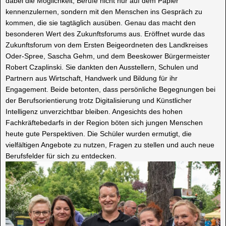
dabei die Möglichkeit, Berufe nicht nur auf dem Papier
kennenzulernen, sondern mit den Menschen ins Gespräch zu
kommen, die sie tagtäglich ausüben. Genau das macht den
besonderen Wert des Zukunftsforums aus. Eröffnet wurde das
Zukunftsforum von dem Ersten Beigeordneten des Landkreises
Oder-Spree, Sascha Gehm, und dem Beeskower Bürgermeister
Robert Czaplinski. Sie dankten den Ausstellern, Schulen und
Partnern aus Wirtschaft, Handwerk und Bildung für ihr
Engagement. Beide betonten, dass persönliche Begegnungen bei
der Berufsorientierung trotz Digitalisierung und Künstlicher
Intelligenz unverzichtbar bleiben. Angesichts des hohen
Fachkräftebedarfs in der Region böten sich jungen Menschen
heute gute Perspektiven. Die Schüler wurden ermutigt, die
vielfältigen Angebote zu nutzen, Fragen zu stellen und auch neue
Berufsfelder für sich zu entdecken.