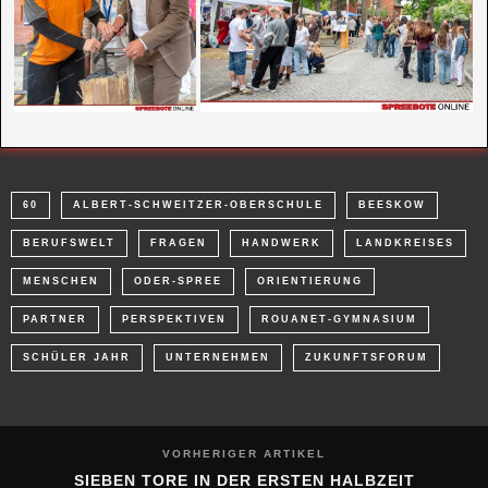
60
ALBERT-SCHWEITZER-OBERSCHULE
BEESKOW
BERUFSWELT
FRAGEN
HANDWERK
LANDKREISES
MENSCHEN
ODER-SPREE
ORIENTIERUNG
PARTNER
PERSPEKTIVEN
ROUANET-GYMNASIUM
SCHÜLER JAHR
UNTERNEHMEN
ZUKUNFTSFORUM
VORHERIGER ARTIKEL
SIEBEN TORE IN DER ERSTEN HALBZEIT