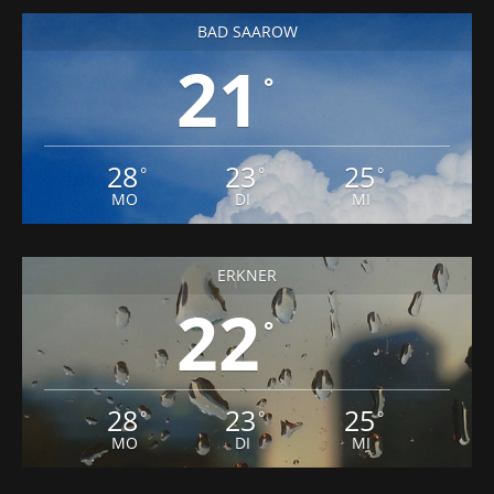
BAD SAAROW
21
°
28
23
25
°
°
°
MO
DI
MI
ERKNER
22
°
28
23
25
°
°
°
MO
DI
MI