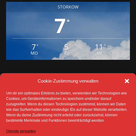
STORKOW
7
°
7
5
11
°
°
°
MO
DI
MI
Cookie-Zustimmung verwalten
Um dir ein optimales Erlebnis zu bieten, verwenden wir Technologien wie
Cookies, um Geräteinformationen zu speichern und/oder darauf
zuzugreifen. Wenn du diesen Technologien zustimmst, können wir Daten
wie das Surfverhalten oder eindeutige IDs auf dieser Website verarbeiten.
Wenn du deine Zustimmung nicht erteilst oder zurückziehst, können
bestimmte Merkmale und Funktionen beeinträchtigt werden.
DATENSCHUTZ
IMPRESSUM
COOKIE-RICHTLINIE (EU)
Dienste verwalten