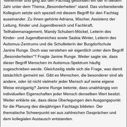
Teilnehmer und ging auf den Fachtag gesondert ein der in diesem
Jahr unter dem Thema „Besonderheiten“ stand. Das vorbereitende
Kollegium setzte sich speziell mit diesem Begriff für den Fachtag
auseinander. Zu ihnen gehörte Adriana, Mischer, Assistenz der
Leitung, Kinder und Jugendbereich und Fachkraft,
Teilhabemanagement, Mandy Schubert-Möckel, Leiterin des
Kinder- und Jugendbereiches sowie Saskia Winter, Leiterin des
Autismus-Zentrums und die Schulleiterin der Burgdorfschule
Janine Runge. Doch was verstehen wir eigentlich unter dem Begriff
„Besonderheiten“? Fragte Janine Runge. Weiter sagte sie, dass
dieser Begriff Menschen im Autismus-Spektrum häufig
zugeschrieben werde. Gleichzeitig stelle sich die Frage, was damit
tatsächlich gemeint sei. Gibt es Menschen, die besonderer sind als
andere, oder ist nicht vielmehr jeder Mensch auf seine eigene
Weise einzigartig? Janine Runge betonte, dass unabhängig von
individuellen Eigenschaften jeder Mensch denselben Wert besitzt.
Weiter erklärte sie, dass diese Überlegungen den Ausgangspunkt
für die Planung des diesjährigen Fachtags bildeten. Der
thematische Schwerpunkt sei aus zahlreichen Gesprächen und
dem kollegialen Austausch entstanden.