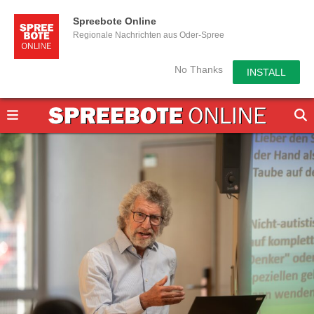
Spreebote Online
Regionale Nachrichten aus Oder-Spree
No Thanks
INSTALL