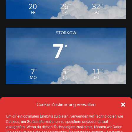
20
26
32
°
°
°
FR
SA
SO
STORKOW
7
°
7
5
11
°
°
°
MO
DI
MI
Cookie-Zustimmung verwalten
Um dir ein optimales Erlebnis zu bieten, verwenden wir Technologien wie
Cookies, um Geräteinformationen zu speichern und/oder darauf
zuzugreifen. Wenn du diesen Technologien zustimmst, können wir Daten