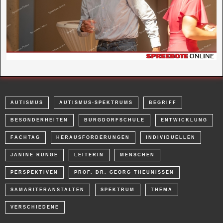
AUTISMUS
AUTISMUS-SPEKTRUMS
BEGRIFF
BESONDERHEITEN
BURGDORFSCHULE
ENTWICKLUNG
FACHTAG
HERAUSFORDERUNGEN
INDIVIDUELLEN
JANINE RUNGE
LEITERIN
MENSCHEN
PERSPEKTIVEN
PROF. DR. GEORG THEUNISSEN
SAMARITERANSTALTEN
SPEKTRUM
THEMA
VERSCHIEDENE