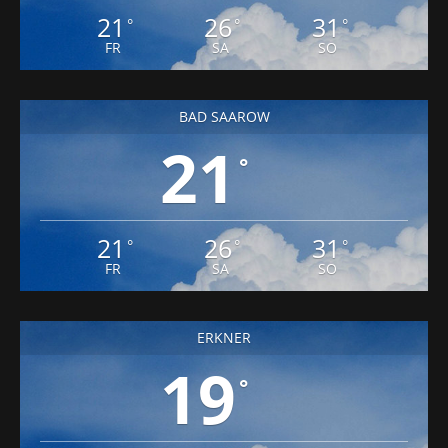
21
26
31
°
°
°
FR
SA
SO
BAD SAAROW
21
°
21
26
31
°
°
°
FR
SA
SO
ERKNER
19
°