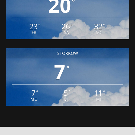
ERKNER
20
°
23
26
32
°
°
°
FR
SA
SO
STORKOW
7
°
7
5
11
°
°
°
MO
DI
MI