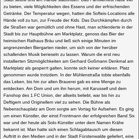
zu bieten, viele Möglichkeiten des Essens und der erfrischenden
Getränke. Der Temperatur wegen, hatten die Softeis-Locations alle
Hände voll zu tun, zur Freude der Kids. Das Durchkämpfen durch
die Straßen war gemütlich und ohne Hast, man schlenderte in der
Stadt bis zur Hauptbühne am Marktplatz, genoss das Bier der
heimischen Rathaus Bräu und ließ sich einige Minuten im
angrenzenden Biergarten nieder, um sich von der herüber
schallenden Musik berieseln zu lassen. Warum die erst neu
installierten Sitzmöglichkeiten am Gerhard Goßmann Denkmal am
Marktplatz als gesperrt galten, konnte sich keiner erklären. Platz
genommen wurde trotzdem. In der Mühlenstraße tobte ebenfalls
das Leben, bis hin zur alten Brauerei gab es eine Menge zu
entdecken. Am Dom und um ihn herum, mit Karussell und dem
Fanshop des 1.FC Union, der allseits beliebt, war bis hin zu
Deftigem und Originellem viel zu sehen. Die Bühne als
Nebenschauplatz am Dom sorgte am Vortag für Aufsehen. Es ging
um einen Künstler, der einst Frontmann der erfolgreichen Band Six
war und der heute als Solo-Künstler unter dem Namen Krähe
bekannt ist. Man hatte sich einen Schlagabtausch um diesen
Auftritt in den Medien und in der Stadt Fürstenwalde geliefert, eine