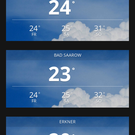
FÜRSTENWALDE
24
°
24
25
31
°
°
°
FR
SA
SO
BAD SAAROW
23
°
24
25
32
°
°
°
FR
SA
SO