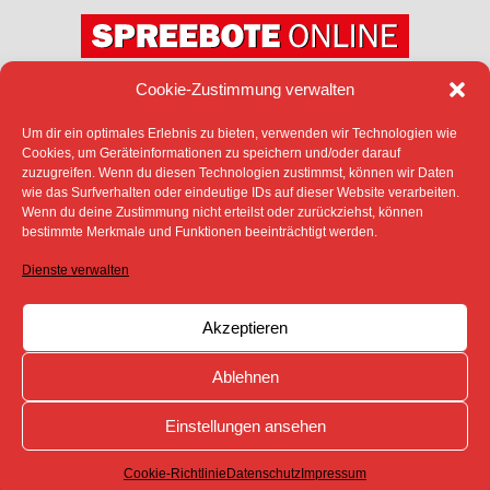
Cookie-Zustimmung verwalten
Um dir ein optimales Erlebnis zu bieten, verwenden wir Technologien wie
Cookies, um Geräteinformationen zu speichern und/oder darauf
zuzugreifen. Wenn du diesen Technologien zustimmst, können wir Daten
DATENSCHUTZ
IMPRESSUM
wie das Surfverhalten oder eindeutige IDs auf dieser Website verarbeiten.
COOKIE-RICHTLINIE (EU)
Wenn du deine Zustimmung nicht erteilst oder zurückziehst, können
bestimmte Merkmale und Funktionen beeinträchtigt werden.
SÄMTLICHE TEXTE, BILDER UND ANDERE
VERÖFFENTLICHTEN INFORMATIONEN UNTERLIEGEN -
SOFERN NICHT ANDERS GEKENNZEICHNET- DEM
Dienste verwalten
COPYRIGHT DES SPREEBOTE ONLINE ODER WERDEN
MIT ERLAUBNIS DER RECHTEINHABER
VERÖFFENTLICHT.
Akzeptieren
Ablehnen
Einstellungen ansehen
Cookie-Richtlinie
Datenschutz
Impressum