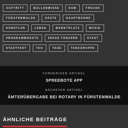
AUFTRITT
BULLENWIESE
DOM
FREUDE
FÜRSTENWALDE
GÄSTE
HAUPTBÜHNE
KÜNSTLER
LEBEN
MARKTPLATZ
MUSIK
PROGRAMMGÄSTE
SPASS.TÄNZERN
STADT
STADTFEST
TAG
TAGE
TANZGRUPPE
VORHERIGER ARTIKEL
SPREEBOTE APP
NÄCHSTER ARTIKEL
ÄMTERÜBERGABE BEI ROTARY IN FÜRSTENWALDE