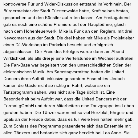
kontroverse Für und Wider-Diskussion entstand im Vorhinein. Der
Bürgermeister der Stadt Fürstenwalde hatte, Kraft seines Amtes,
gesprochen und den Künstler auftreten lassen. Am Freitagabend
gab es noch eine schöne Premiere auf der Hauptbühne, gleich
nach dem Höhenfeuerwerk. Mike la Funk an den Reglern, mit drei
Newcomern aus der Stadt. Die drei haben mit Mike als Projektleiter
einen DJ-Workshop im Parkclub besucht und erfolgreich
abgeschlossen. Der Preis des Erfolges wurde dann am Abend
Wirklichkeit, als alle drei je eine Viertelstunde im Wechsel auftraten.
Die Fan-Base war begeistert von den unterschiedlichen Stilen der
elektronischen Musik. Am Samstagvormittag hatten die United
Dancers ihren Auftritt, inklusive gesamtem Ensembles. Jedoch
kamen die Gäste nicht so richtig in Fahrt, wobei sie ein
Tanzprogramm sahen, was nicht alle Tage üblich ist. Eine
Besonderheit beim Auftritt war, dass die United Dancers mit der
Format gGmbH und deren Mitarbeitern eine Tanzgruppe ins Leben
gerufen haben. Die Tänzer waren mit so viel Herzblut, Ehrgeiz und
Spaß an der Freude dabei, dass es für Viele kein halten mehr gab.
Zum Schluss des Programms präsentierte sich das Ensemble mit
allen Tänzern und bedankte sich ganz herzlich bei Lea Anne. Sie