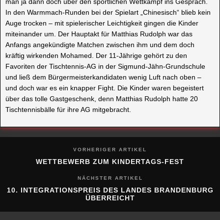
man ja dann doch über den sportlichen Wettkampf ins Gespräch.
In den Warmmach-Runden bei der Spielart „Chinesisch“ blieb kein
Auge trocken – mit spielerischer Leichtigkeit gingen die Kinder
miteinander um. Der Hauptakt für Matthias Rudolph war das
Anfangs angekündigte Matchen zwischen ihm und dem doch
kräftig wirkenden Mohamed. Der 11-Jährige gehört zu den
Favoriten der Tischtennis-AG in der Sigmund-Jähn-Grundschule
und ließ dem Bürgermeisterkandidaten wenig Luft nach oben –
und doch war es ein knapper Fight. Die Kinder waren begeistert
über das tolle Gastgeschenk, denn Matthias Rudolph hatte 20
Tischtennisbälle für ihre AG mitgebracht.
VORHERIGER ARTIKEL
WETTBEWERB ZUM KINDERTAGS-FEST
NÄCHSTER ARTIKEL
10. INTEGRATIONSPREIS DES LANDES BRANDENBURG
ÜBERREICHT