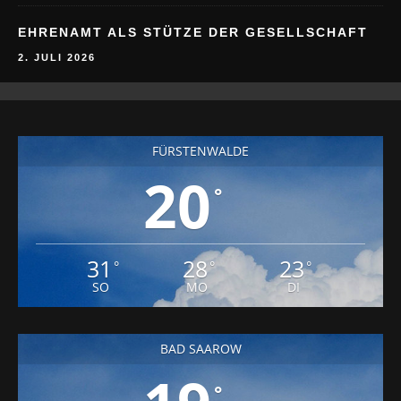
EHRENAMT ALS STÜTZE DER GESELLSCHAFT
2. JULI 2026
FÜRSTENWALDE
20
°
31
28
23
°
°
°
SO
MO
DI
BAD SAAROW
°