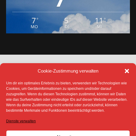
7
5
11
°
°
°
MO
DI
MI
Cookie-Zustimmung verwalten
Um dir ein optimales Erlebnis zu bieten, verwenden wir Technologien wie
Cookies, um Geräteinformationen zu speichern und/oder darauf
zuzugreifen. Wenn du diesen Technologien zustimmst, können wir Daten
DATENSCHUTZ
IMPRESSUM
wie das Surfverhalten oder eindeutige IDs auf dieser Website verarbeiten.
COOKIE-RICHTLINIE (EU)
Wenn du deine Zustimmung nicht erteilst oder zurückziehst, können
bestimmte Merkmale und Funktionen beeinträchtigt werden.
SÄMTLICHE TEXTE, BILDER UND ANDERE
VERÖFFENTLICHTEN INFORMATIONEN UNTERLIEGEN -
SOFERN NICHT ANDERS GEKENNZEICHNET- DEM
Dienste verwalten
COPYRIGHT DES SPREEBOTE ONLINE ODER WERDEN
MIT ERLAUBNIS DER RECHTEINHABER
VERÖFFENTLICHT.