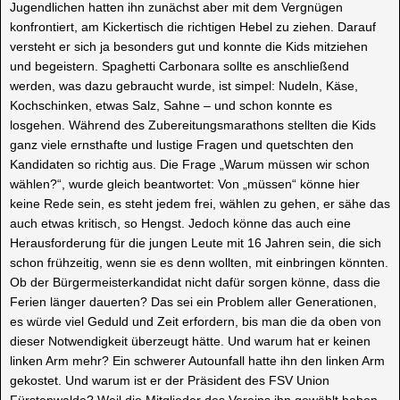
Jugendlichen hatten ihn zunächst aber mit dem Vergnügen
konfrontiert, am Kickertisch die richtigen Hebel zu ziehen. Darauf
versteht er sich ja besonders gut und konnte die Kids mitziehen
und begeistern. Spaghetti Carbonara sollte es anschließend
werden, was dazu gebraucht wurde, ist simpel: Nudeln, Käse,
Kochschinken, etwas Salz, Sahne – und schon konnte es
losgehen. Während des Zubereitungsmarathons stellten die Kids
ganz viele ernsthafte und lustige Fragen und quetschten den
Kandidaten so richtig aus. Die Frage „Warum müssen wir schon
wählen?“, wurde gleich beantwortet: Von „müssen“ könne hier
keine Rede sein, es steht jedem frei, wählen zu gehen, er sähe das
auch etwas kritisch, so Hengst. Jedoch könne das auch eine
Herausforderung für die jungen Leute mit 16 Jahren sein, die sich
schon frühzeitig, wenn sie es denn wollten, mit einbringen könnten.
Ob der Bürgermeisterkandidat nicht dafür sorgen könne, dass die
Ferien länger dauerten? Das sei ein Problem aller Generationen,
es würde viel Geduld und Zeit erfordern, bis man die da oben von
dieser Notwendigkeit überzeugt hätte. Und warum hat er keinen
linken Arm mehr? Ein schwerer Autounfall hatte ihn den linken Arm
gekostet. Und warum ist er der Präsident des FSV Union
Fürstenwalde? Weil die Mitglieder des Vereins ihn gewählt haben.