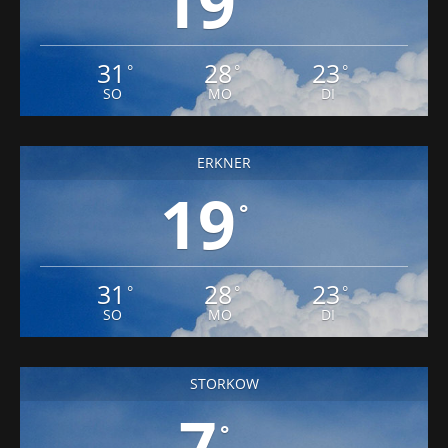
19
31
28
23
°
°
°
SO
MO
DI
ERKNER
19
°
31
28
23
°
°
°
SO
MO
DI
STORKOW
7
°