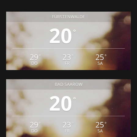
FÜRSTENWALDE
20
°
29
23
25
°
°
°
DO
FR
SA
BAD SAAROW
20
°
29
23
25
°
°
°
DO
FR
SA