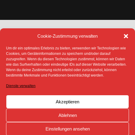
Cookie-Zustimmung verwalten
Um dir ein optimales Erlebnis zu bieten, verwenden wir Technologien wie
Cookies, um Geräteinformationen zu speichern und/oder darauf
zuzugreifen. Wenn du diesen Technologien zustimmst, können wir Daten
DATENSCHUTZ
IMPRESSUM
wie das Surfverhalten oder eindeutige IDs auf dieser Website verarbeiten.
COOKIE-RICHTLINIE (EU)
Wenn du deine Zustimmung nicht erteilst oder zurückziehst, können
bestimmte Merkmale und Funktionen beeinträchtigt werden.
SÄMTLICHE TEXTE, BILDER UND ANDERE
VERÖFFENTLICHTEN INFORMATIONEN UNTERLIEGEN -
SOFERN NICHT ANDERS GEKENNZEICHNET- DEM
Dienste verwalten
COPYRIGHT DES SPREEBOTE ONLINE ODER WERDEN
MIT ERLAUBNIS DER RECHTEINHABER
VERÖFFENTLICHT.
Akzeptieren
Ablehnen
Einstellungen ansehen