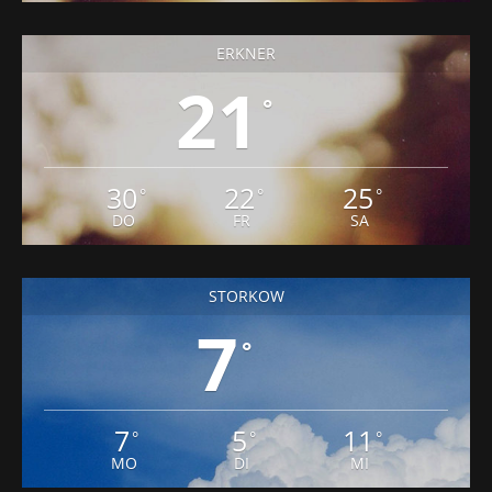
ERKNER
21
°
30
22
25
°
°
°
DO
FR
SA
STORKOW
7
°
7
5
11
°
°
°
MO
DI
MI