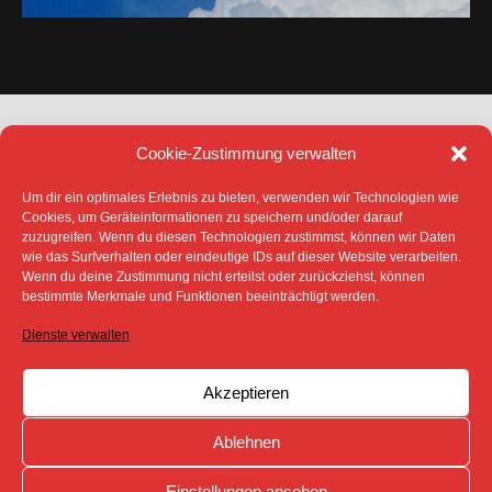
Cookie-Zustimmung verwalten
Um dir ein optimales Erlebnis zu bieten, verwenden wir Technologien wie
Cookies, um Geräteinformationen zu speichern und/oder darauf
zuzugreifen. Wenn du diesen Technologien zustimmst, können wir Daten
DATENSCHUTZ
IMPRESSUM
wie das Surfverhalten oder eindeutige IDs auf dieser Website verarbeiten.
COOKIE-RICHTLINIE (EU)
Wenn du deine Zustimmung nicht erteilst oder zurückziehst, können
bestimmte Merkmale und Funktionen beeinträchtigt werden.
SÄMTLICHE TEXTE, BILDER UND ANDERE
VERÖFFENTLICHTEN INFORMATIONEN UNTERLIEGEN -
SOFERN NICHT ANDERS GEKENNZEICHNET- DEM
Dienste verwalten
COPYRIGHT DES SPREEBOTE ONLINE ODER WERDEN
MIT ERLAUBNIS DER RECHTEINHABER
VERÖFFENTLICHT.
Akzeptieren
Ablehnen
Einstellungen ansehen