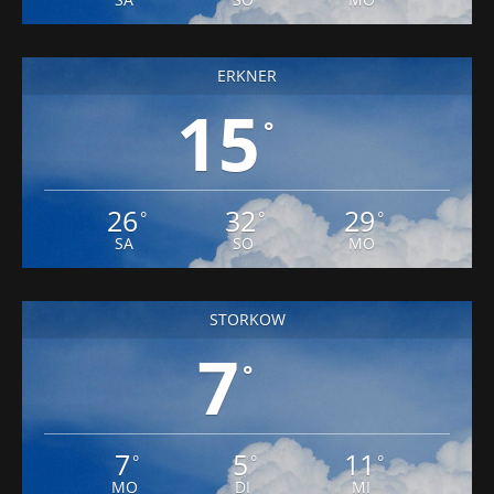
ERKNER
15
°
26
32
29
°
°
°
SA
SO
MO
STORKOW
7
°
7
5
11
°
°
°
MO
DI
MI