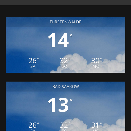
FÜRSTENWALDE
14
°
26
32
30
°
°
°
SA
SO
MO
BAD SAAROW
13
°
26
32
31
°
°
°
SA
SO
MO