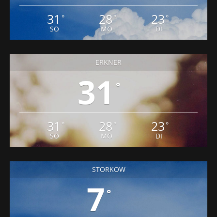
31
28
23
°
°
°
SO
MO
DI
ERKNER
31
°
31
28
23
°
°
°
SO
MO
DI
STORKOW
7
°