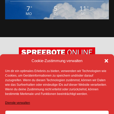
7
5
11
°
°
°
MO
DI
MI
Cookie-Zustimmung verwalten
Um dir ein optimales Erlebnis zu bieten, verwenden wir Technologien wie
DATENSCHUTZ
IMPRESSUM
Cookies, um Geräteinformationen zu speichern und/oder darauf
COOKIE-RICHTLINIE (EU)
zuzugreifen. Wenn du diesen Technologien zustimmst, können wir Daten
SÄMTLICHE TEXTE, BILDER UND ANDERE
wie das Surfverhalten oder eindeutige IDs auf dieser Website verarbeiten.
VERÖFFENTLICHTEN INFORMATIONEN UNTERLIEGEN -
Wenn du deine Zustimmung nicht erteilst oder zurückziehst, können
SOFERN NICHT ANDERS GEKENNZEICHNET- DEM
bestimmte Merkmale und Funktionen beeinträchtigt werden.
COPYRIGHT DES SPREEBOTE ONLINE ODER WERDEN
MIT ERLAUBNIS DER RECHTEINHABER
Dienste verwalten
VERÖFFENTLICHT.