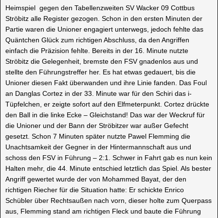
Heimspiel gegen den Tabellenzweiten SV Wacker 09 Cottbus
Ströbitz alle Register gezogen. Schon in den ersten Minuten der
Partie waren die Unioner engagiert unterwegs, jedoch fehlte das
Quäntchen Glück zum richtigen Abschluss, da den Angriffen
einfach die Präzision fehlte. Bereits in der 16. Minute nutzte
Ströbitz die Gelegenheit, bremste den FSV gnadenlos aus und
stellte den Führungstreffer her. Es hat etwas gedauert, bis die
Unioner diesen Fakt überwanden und ihre Linie fanden. Das Foul
an Danglas Cortez in der 33. Minute war für den Schiri das i-
Tüpfelchen, er zeigte sofort auf den Elfmeterpunkt. Cortez drückte
den Ball in die linke Ecke – Gleichstand! Das war der Weckruf für
die Unioner und der Bann der Ströbitzer war außer Gefecht
gesetzt. Schon 7 Minuten später nutzte Pawel Flemming die
Unachtsamkeit der Gegner in der Hintermannschaft aus und
schoss den FSV in Führung – 2:1. Schwer in Fahrt gab es nun kein
Halten mehr, die 44. Minute entschied letztlich das Spiel. Als bester
Angriff gewertet wurde der von Mohammed Bayat, der den
richtigen Riecher für die Situation hatte: Er schickte Enrico
Schübler über Rechtsaußen nach vorn, dieser holte zum Querpass
aus, Flemming stand am richtigen Fleck und baute die Führung