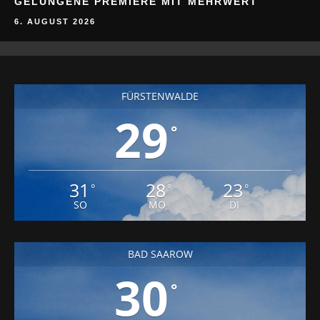
GELUNGENE PREMIERE MIT MEHRWERT
6. AUGUST 2026
FÜRSTENWALDE
29
°
31
28
23
°
°
°
SO
MO
DI
BAD SAAROW
30
°