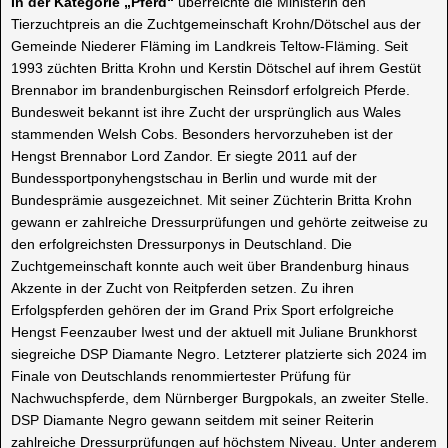
In der Kategorie „Pferd“
überreichte die Ministerin den
Tierzuchtpreis an die Zuchtgemeinschaft Krohn/Dötschel aus der
Gemeinde Niederer Fläming im Landkreis Teltow-Fläming. Seit
1993 züchten Britta Krohn und Kerstin Dötschel auf ihrem Gestüt
Brennabor im brandenburgischen Reinsdorf erfolgreich Pferde.
Bundesweit bekannt ist ihre Zucht der ursprünglich aus Wales
stammenden Welsh Cobs. Besonders hervorzuheben ist der
Hengst Brennabor Lord Zandor. Er siegte 2011 auf der
Bundessportponyhengstschau in Berlin und wurde mit der
Bundesprämie ausgezeichnet. Mit seiner Züchterin Britta Krohn
gewann er zahlreiche Dressurprüfungen und gehörte zeitweise zu
den erfolgreichsten Dressurponys in Deutschland. Die
Zuchtgemeinschaft konnte auch weit über Brandenburg hinaus
Akzente in der Zucht von Reitpferden setzen. Zu ihren
Erfolgspferden gehören der im Grand Prix Sport erfolgreiche
Hengst Feenzauber Iwest und der aktuell mit Juliane Brunkhorst
siegreiche DSP Diamante Negro. Letzterer platzierte sich 2024 im
Finale von Deutschlands renommiertester Prüfung für
Nachwuchspferde, dem Nürnberger Burgpokals, an zweiter Stelle.
DSP Diamante Negro gewann seitdem mit seiner Reiterin
zahlreiche Dressurprüfungen auf höchstem Niveau. Unter anderem