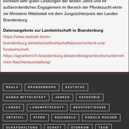
konstant sehr guten Leistungen der letzten Jahre und ihr
außerordentliches Engagement im Bereich der Pferdezucht ehrte
sie Ministerin Mittelstädt mit dem Jungzüchterpreis des Landes
Brandenburg.
Datenangebote zur Landwirtschaft in Brandenburg
https://www.statistik-berlin-
brandenburg.de/wirtschaft/wirtschaftsbereiche/land-und-
forstwirtschaft
https://agrarbericht.brandenburg.de/abo/de/agrarstruktur/unterneh
men-flaechenausstattung/
BRALA
BRANDENBURG
DEUTSCHE
HANKA MITTELSTÄDT
JAHREN
KATEGORIE
LANDES
LANDWIRTSCHAFT
NEUSTADT/DOSSE
ORTSTEIL
PFERD
REGIONALE
RONALD ROCHER
SCHAFSHALTUNG
SCHAFT
STORKOW
TEAM