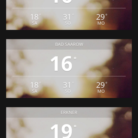
18
31
29
°
°
°
SA
SO
MO
BAD SAAROW
16
°
18
31
29
°
°
°
SA
SO
MO
ERKNER
19
°