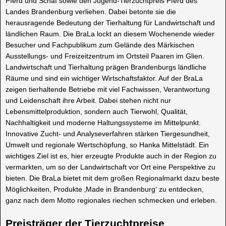
Pferd und Schaf sowie den Jugend-Tierzuchtpreis Pferd des
Landes Brandenburg verliehen. Dabei betonte sie die
herausragende Bedeutung der Tierhaltung für Landwirtschaft und
ländlichen Raum. Die BraLa lockt an diesem Wochenende wieder
Besucher und Fachpublikum zum Gelände des Märkischen
Ausstellungs- und Freizeitzentrum im Ortsteil Paaren im Glien.
Landwirtschaft und Tierhaltung prägen Brandenburgs ländliche
Räume und sind ein wichtiger Wirtschaftsfaktor. Auf der BraLa
zeigen tierhaltende Betriebe mit viel Fachwissen, Verantwortung
und Leidenschaft ihre Arbeit. Dabei stehen nicht nur
Lebensmittelproduktion, sondern auch Tierwohl, Qualität,
Nachhaltigkeit und moderne Haltungssysteme im Mittelpunkt.
Innovative Zucht- und Analyseverfahren stärken Tiergesundheit,
Umwelt und regionale Wertschöpfung, so Hanka Mittelstädt. Ein
wichtiges Ziel ist es, hier erzeugte Produkte auch in der Region zu
vermarkten, um so der Landwirtschaft vor Ort eine Perspektive zu
bieten. Die BraLa bietet mit dem großen Regionalmarkt dazu beste
Möglichkeiten, Produkte ‚Made in Brandenburg‘ zu entdecken,
ganz nach dem Motto regionales riechen schmecken und erleben.
Preisträger der Tierzuchtpreise