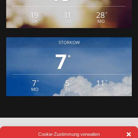
19
31
28
°
°
°
SA
SO
MO
STORKOW
7
°
7
5
11
°
°
°
MO
DI
MI
Cookie-Zustimmung verwalten