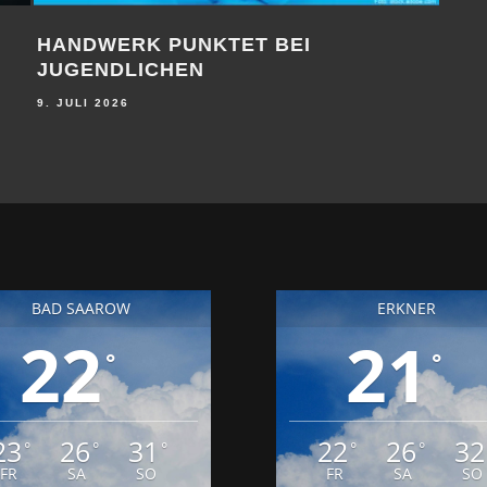
FREIE AUSBILDUNGSPLÄTZE BEI DER
MAN
DB
AU
BE
9. JULI 2026
25. J
BAD SAAROW
ERKNER
22
21
°
°
23
26
31
22
26
32
°
°
°
°
°
FR
SA
SO
FR
SA
SO