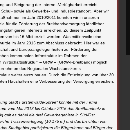
 und Steigerung der Internet-Verfügbarkeit erreicht.
 Schul- sowie als Gewerbe- und Industriestandort. Aber wir
en Maßnahmen im Jahr 2010/2011 konnten wir in unseren
ie für die Förderung der Breitbandversorgung ländlicher
tungsfähigeren Internets erreichen. Zu diesem Zeitpunkt
 von bis 16 Mbit erzielt werden. Was mittlerweile eine
wurde im Jahr 2015 zum Abschluss gebracht. Hier war es
rtschaft und Europaangelegenheiten zur Förderung der
snahen kommunalen Infrastruktur im Rahmen der
 Wirtschaftsstruktur“ – GRW – (GRW-I-Breitband) möglich,
 Unternehmen des Regionalen Wachstumskerns
ruktur weiter auszubauen. Durch die Ertüchtigung von über 30
vaten Haushalten eine Verbesserung der Versorgung erreichen.
ung Stadt Fürstenwalde/Spree“ konnte mit der Firma
aum vom Mai 2013 bis Oktober 2015 das Breitbandnetz in
ig galt es dabei die drei Gewerbegebiete in Süd/Ost,
eiche Trassenverlegung (10.175 m) und das Errichten von
das Stadtgebiet partizipieren die Bürgerinnen und Bürger der