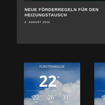
SUBSTANZ FÜR DIE ZUKUNFT
9. JULI 2026
FÜRSTENWALDE
22
°
22
26
31
°
°
°
FR
SA
SO