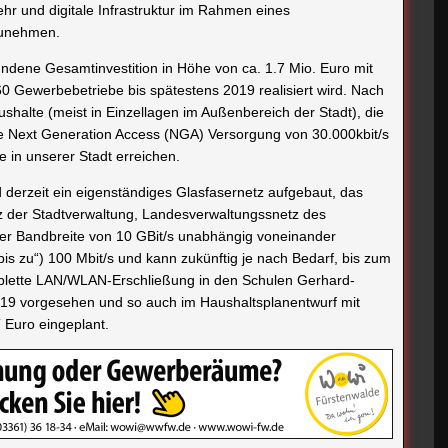
ehr und digitale Infrastruktur im Rahmen eines
zunehmen.
undene Gesamtinvestition in Höhe von ca. 1.7 Mio. Euro mit
 Gewerbebetriebe bis spätestens 2019 realisiert wird. Nach
halte (meist in Einzellagen im Außenbereich der Stadt), die
Die Next Generation Access (NGA) Versorgung von 30.000kbit/s
 in unserer Stadt erreichen.
d derzeit ein eigenständiges Glasfasernetz aufgebaut, das
z der Stadtverwaltung, Landesverwaltungssnetz des
ner Bandbreite von 10 GBit/s unabhängig voneinander
 „bis zu“) 100 Mbit/s und kann zukünftig je nach Bedarf, bis zum
lette LAN/WLAN-Erschließung in den Schulen Gerhard-
19 vorgesehen und so auch im Haushaltsplanentwurf mit
 Euro eingeplant.