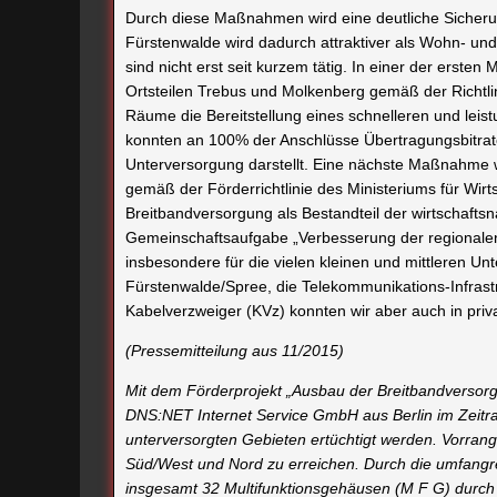
Durch diese Maßnahmen wird eine deutliche Sicherung
Fürstenwalde wird dadurch attraktiver als Wohn- und
sind nicht erst seit kurzem tätig. In einer der erst
Ortsteilen Trebus und Molkenberg gemäß der Richtlin
Räume die Bereitstellung eines schnelleren und leis
konnten an 100% der Anschlüsse Übertragungsbitraten
Unterversorgung darstellt. Eine nächste Maßnahme 
gemäß der Förderrichtlinie des Ministeriums für Wi
Breitbandversorgung als Bestandteil der wirtschaft
Gemeinschaftsaufgabe „Verbesserung der regionalen
insbesondere für die vielen kleinen und mittleren
Fürstenwalde/Spree, die Telekommunikations-Infrast
Kabelverzweiger (KVz) konnten wir aber auch in pri
(Pressemitteilung aus 11/2015)
Mit dem Förderprojekt „Ausbau der Breitbandversorg
DNS:NET Internet Service GmbH aus Berlin im Zeitr
unterversorgten Gebieten ertüchtigt werden. Vorrang
Süd/West und Nord zu erreichen. Durch die umfangr
insgesamt 32 Multifunktionsgehäusen (M F G) durch 