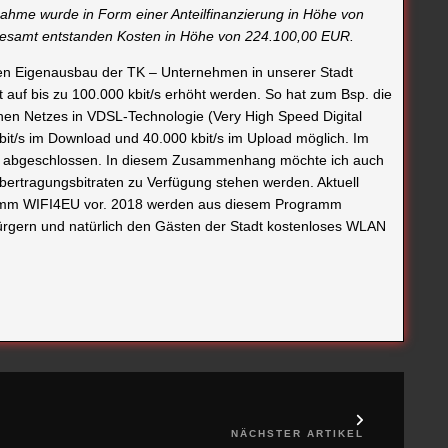
ahme wurde in Form einer Anteilfinanzierung in Höhe von
esamt entstanden Kosten in Höhe von 224.100,00 EUR.
ten Eigenausbau der TK – Unternehmen in unserer Stadt
t auf bis zu 100.000 kbit/s erhöht werden. So hat zum Bsp. die
nen Netzes in VDSL-Technologie (Very High Speed Digital
bit/s im Download und 40.000 kbit/s im Upload möglich. Im
cht abgeschlossen. In diesem Zusammenhang möchte ich auch
Übertragungsbitraten zu Verfügung stehen werden. Aktuell
gramm WIFI4EU vor. 2018 werden aus diesem Programm
ürgern und natürlich den Gästen der Stadt kostenloses WLAN
NÄCHSTER ARTIKEL