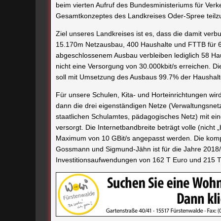
beim vierten Aufruf des Bundesministeriums für Verk
Gesamtkonzeptes des Landkreises Oder-Spree teil
Ziel unseres Landkreises ist es, dass die damit verb
15.170m Netzausbau, 400 Haushalte und FTTB für 60
abgeschlossenem Ausbau verbleiben lediglich 58 Haus
nicht eine Versorgung von 30.000kbit/s erreichen. 
soll mit Umsetzung des Ausbaus 99.7% der Haushalte
Für unsere Schulen, Kita- und Horteinrichtungen wir
dann die drei eigenständigen Netze (Verwaltungsnet
staatlichen Schulamtes, pädagogisches Netz) mit ei
versorgt. Die Internetbandbreite beträgt volle (nicht
Maximum von 10 GBit/s angepasst werden. Die komp
Gossmann und Sigmund-Jähn ist für die Jahre 2018/
Investitionsaufwendungen von 162 T Euro und 215 T