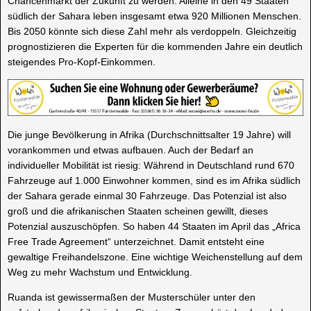
Chancenmarkt der Zukunft zu werden. Alleine in den 49 Staaten
südlich der Sahara leben insgesamt etwa 920 Millionen Menschen.
Bis 2050 könnte sich diese Zahl mehr als verdoppeln. Gleichzeitig
prognostizieren die Experten für die kommenden Jahre ein deutlich
steigendes Pro-Kopf-Einkommen.
Die junge Bevölkerung in Afrika (Durchschnittsalter 19 Jahre) will
vorankommen und etwas aufbauen. Auch der Bedarf an
individueller Mobilität ist riesig: Während in Deutschland rund 670
Fahrzeuge auf 1.000 Einwohner kommen, sind es im Afrika südlich
der Sahara gerade einmal 30 Fahrzeuge. Das Potenzial ist also
groß und die afrikanischen Staaten scheinen gewillt, dieses
Potenzial auszuschöpfen. So haben 44 Staaten im April das „Africa
Free Trade Agreement“ unterzeichnet. Damit entsteht eine
gewaltige Freihandelszone. Eine wichtige Weichenstellung auf dem
Weg zu mehr Wachstum und Entwicklung.
Ruanda ist gewissermaßen der Musterschüler unter den