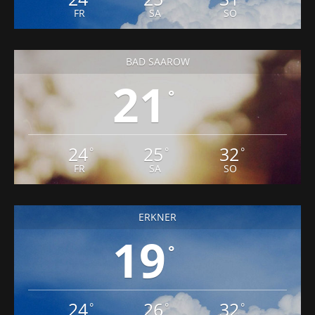
FR
SA
SO
BAD SAAROW
21
°
24
25
32
°
°
°
FR
SA
SO
ERKNER
19
°
24
26
32
°
°
°