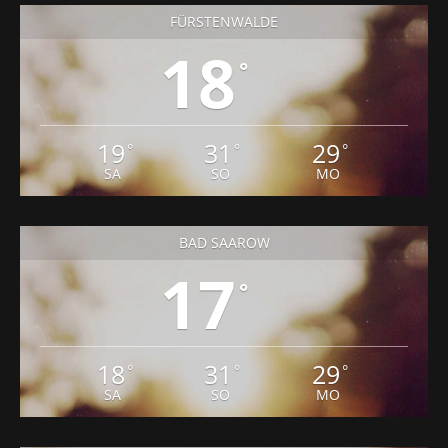
FÜRSTENWALDE
18
°
19
31
29
°
°
°
SA
SO
MO
BAD SAAROW
17
°
18
31
29
°
°
°
SA
SO
MO