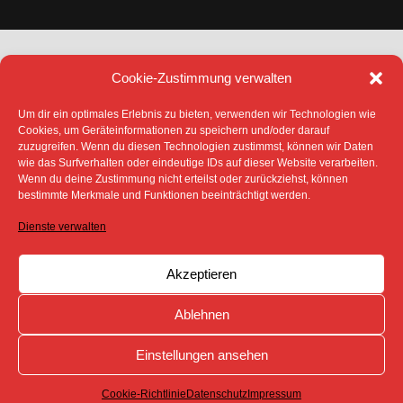
Cookie-Zustimmung verwalten
Um dir ein optimales Erlebnis zu bieten, verwenden wir Technologien wie
Cookies, um Geräteinformationen zu speichern und/oder darauf
zuzugreifen. Wenn du diesen Technologien zustimmst, können wir Daten
DATENSCHUTZ
IMPRESSUM
wie das Surfverhalten oder eindeutige IDs auf dieser Website verarbeiten.
COOKIE-RICHTLINIE (EU)
Wenn du deine Zustimmung nicht erteilst oder zurückziehst, können
SÄMTLICHE TEXTE, BILDER UND ANDERE
bestimmte Merkmale und Funktionen beeinträchtigt werden.
VERÖFFENTLICHTEN INFORMATIONEN UNTERLIEGEN -
SOFERN NICHT ANDERS GEKENNZEICHNET- DEM
Dienste verwalten
COPYRIGHT DES SPREEBOTE ONLINE ODER WERDEN
MIT ERLAUBNIS DER RECHTEINHABER
VERÖFFENTLICHT.
Akzeptieren
Ablehnen
Einstellungen ansehen
Cookie-Richtlinie
Datenschutz
Impressum