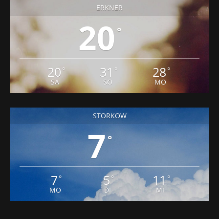
ERKNER
20
°
20
31
28
°
°
°
SA
SO
MO
STORKOW
7
°
7
5
11
°
°
°
MO
DI
MI