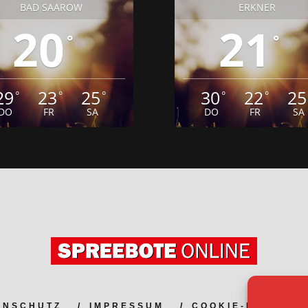
BAD SAAROW
ERKNER
20
21
°
°
29
23
25
30
22
25
°
°
°
°
°
DO
FR
SA
DO
FR
SA
ENSCHUTZ
IMPRESSUM
COOKIE-RICHTLIN