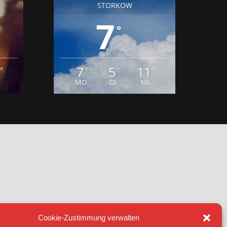
STORKOW
7
°
7
5
11
°
°
°
°
MO
DI
MI
Cookie-Zustimmung verwalten
IE (EU)