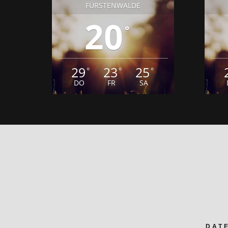
FÜRSTENWALDE
20
°
29
23
25
°
°
°
DO
FR
SA
DAT