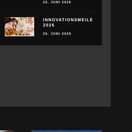
25. JUNI 2026
INNOVATIONSMEILE
2026
25. JUNI 2026
IE AUSBILDUNGSPLÄTZE BEI DER
MANIFEST
AUSBILDU
BESCHLOS
LI 2026
25. JUNI 2026