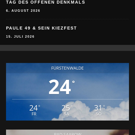
TAG DES OFFENEN DENKMALS
6. AUGUST 2026
PAULE 49 & SEIN KIEZFEST
15. JULI 2026
FÜRSTENWALDE
24
°
24
25
31
°
°
°
FR
SA
SO
BAD SAAROW