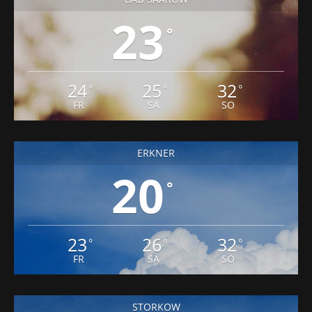
23
°
24
25
32
°
°
°
FR
SA
SO
ERKNER
20
°
23
26
32
°
°
°
FR
SA
SO
STORKOW