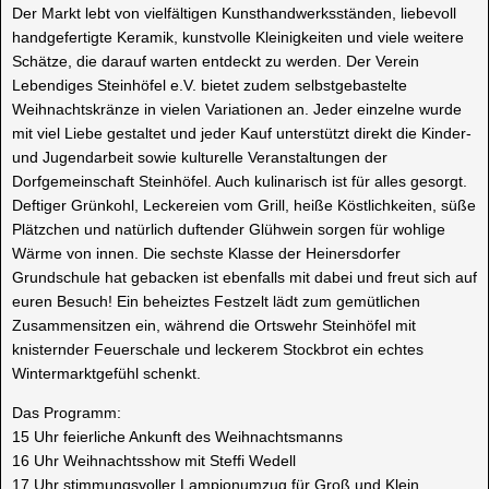
Der Markt lebt von vielfältigen Kunsthandwerksständen, liebevoll
handgefertigte Keramik, kunstvolle Kleinigkeiten und viele weitere
Schätze, die darauf warten entdeckt zu werden. Der Verein
Lebendiges Steinhöfel e.V. bietet zudem selbstgebastelte
Weihnachtskränze in vielen Variationen an. Jeder einzelne wurde
mit viel Liebe gestaltet und jeder Kauf unterstützt direkt die Kinder-
und Jugendarbeit sowie kulturelle Veranstaltungen der
Dorfgemeinschaft Steinhöfel. Auch kulinarisch ist für alles gesorgt.
Deftiger Grünkohl, Leckereien vom Grill, heiße Köstlichkeiten, süße
Plätzchen und natürlich duftender Glühwein sorgen für wohlige
Wärme von innen. Die sechste Klasse der Heinersdorfer
Grundschule hat gebacken ist ebenfalls mit dabei und freut sich auf
euren Besuch! Ein beheiztes Festzelt lädt zum gemütlichen
Zusammensitzen ein, während die Ortswehr Steinhöfel mit
knisternder Feuerschale und leckerem Stockbrot ein echtes
Wintermarktgefühl schenkt.
Das Programm:
15 Uhr feierliche Ankunft des Weihnachtsmanns
16 Uhr Weihnachtsshow mit Steffi Wedell
17 Uhr stimmungsvoller Lampionumzug für Groß und Klein