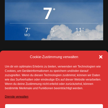
7
°
7
5
11
°
°
°
MO
DI
MI
Cookie-Zustimmung verwalten
Um dir ein optimales Erlebnis zu bieten, verwenden wir Technologien wie
Cookies, um Geräteinformationen zu speichern und/oder darauf
zuzugreifen. Wenn du diesen Technologien zustimmst, können wir Daten
wie das Surfverhalten oder eindeutige IDs auf dieser Website verarbeiten.
Wenn du deine Zustimmung nicht erteilst oder zurückziehst, können
bestimmte Merkmale und Funktionen beeinträchtigt werden.
DATENSCHUTZ
IMPRESSUM
COOKIE-RICHTLINIE (EU)
Dienste verwalten
SÄMTLICHE TEXTE, BILDER UND ANDERE
VERÖFFENTLICHTEN INFORMATIONEN UNTERLIEGEN -