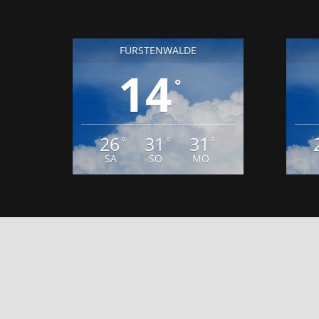
14
°
26
31
31
°
°
°
SA
SO
MO
DAT