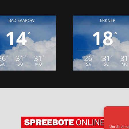
14
18
°
°
26
31
31
26
31
31
°
°
°
°
°
SA
SO
MO
SA
SO
MO
ENSCHUTZ
IMPRESSUM
COOKIE-RICHTLIN
Um dir ein o