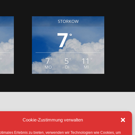
7
°
7
5
11
°
°
°
°
MO
DI
MI
Cookie-Zustimmung verwalten
IE (EU)
ptimales Erlebnis zu bieten, verwenden wir Technologien wie Cookies, um