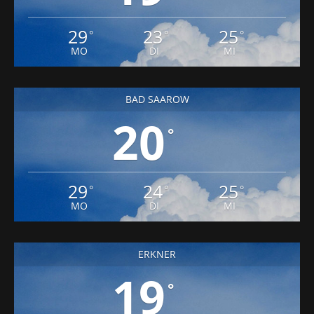
MO
DI
MI
BAD SAAROW
20
°
29
24
25
°
°
°
MO
DI
MI
ERKNER
19
°
28
23
25
°
°
°