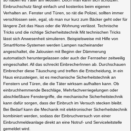
so haben es Täter am liebsten. Doch man kann sich schützen.
Einbruchschutz fängt einfach und kostenlos beim eigenen
Verhalten an. Fenster und Türen, so rät die Polizei, sollten immer
verschlossen sein, egal, ob man nur kurz zum Bäcker geht oder für
längere Zeit das Haus oder die Wohnung verlässt. Technische
Tricks und die richtige Sicherheitstechnik Mit technischen Tricks
lässt sich Anwesenheit simulieren. Beispielsweise mit Hilfe von
SmartHome-Systemen werden Lampen nacheinander
angeschaltet, die Jalousien mit Beginn der Dämmerung
automatisch heruntergelassen oder auch der Fernseher zeitweilig
eingeschaltet. All das schreckt EinbrecherInnen ab. Durchschauen
Einbrecher diese Täuschung und treffen die Entscheidung, in ein
Haus einzusteigen, ist es mechanische Sicherheitstechnik an
Fenstern und Türen, die die Täter wirksam aufhalten kann. Ob
einbruchhemmende Beschläge, Mehrfachverriegelungen oder
abschließbare Fenstergriffe, die mechanische Sicherheitstechnik
kann dafür sorgen, dass der Einbruch im Versuch stecken bleibt.
Bei Bedarf kann die Mechanik mit elektronischer Sicherheitstechnik
kombiniert werden, sodass der Einbruchversuch von einer
Einbruchmeldeanlage direkt an eine Notruf- und Serviceleitstelle
gemeldet wird.