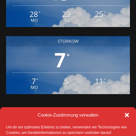
MO
DI
MI
STORKOW
7
°
7
5
11
°
°
°
MO
DI
MI
Cookie-Zustimmung verwalten
Um dir ein optimales Erlebnis zu bieten, verwenden wir Technologien wie
Cookies, um Geräteinformationen zu speichern und/oder darauf