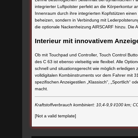
integrierter Luftpolster perfekt an die Körperkontu
Innenraum durch ihre integrierten Kopfstützen einen 
beheizen, sondern in Verbindung mit Lederpolsterung
die optionale Nackenheizung AIRSCARF hinzu. Die AM
Interieur mit innovativem Anzei
Ob mit Touchpad und Controller, Touch Control But
des C 63 ist ebenso vielseitig wie flexibel. Alle Opt
schnell und situationsgerecht wie möglich erledigen 
volldigitalen Kombiinstruments vor dem Fahrer mit 3
spezifischen Anzeigestilen „Klassisch“, „Sportlich“ o
macht.
Kraftstoffverbrauch kombiniert: 10,4-9,9 l/100 km; 
[Not a valid template]