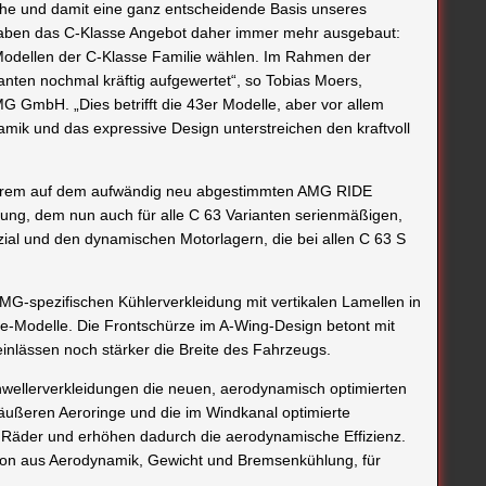
ihe und damit eine ganz entscheidende Basis unseres
aben das C-Klasse Angebot daher immer mehr ausgebaut:
Modellen der C-Klasse Familie wählen. Im Rahmen der
anten nochmal kräftig aufgewertet“, so Tobias Moers,
 GmbH. „Dies betrifft die 43er Modelle, aber vor allem
amik und das expressive Design unterstreichen den kraftvoll
derem auf dem aufwändig neu abgestimmten AMG RIDE
ung, dem nun auch für alle C 63 Varianten serienmäßigen,
zial und den dynamischen Motorlagern, die bei allen C 63 S
AMG-spezifischen Kühlerverkleidung mit vertikalen Lamellen in
e-Modelle. Die Frontschürze im A-Wing-Design betont mit
einlässen noch stärker die Breite des Fahrzeugs.
chwellerverkleidungen die neuen, aerodynamisch optimierten
n äußeren Aeroringe und die im Windkanal optimierte
Räder und erhöhen dadurch die aerodynamische Effizienz.
ation aus Aerodynamik, Gewicht und Bremsenkühlung, für