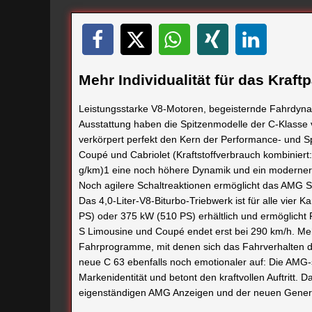
Mehr Individualität für das Kraft
Leistungsstarke V8-Motoren, begeisternde Fahrdynam
Ausstattung haben die Spitzenmodelle der C-Klass
verkörpert perfekt den Kern der Performance- und Sp
Coupé und Cabriolet (Kraftstoffverbrauch kombiniert
g/km)1 eine noch höhere Dynamik und ein moderneres 
Noch agilere Schaltreaktionen ermöglicht das AMG
Das 4,0-Liter-V8-Biturbo-Triebwerk ist für alle vier 
PS) oder 375 kW (510 PS) erhältlich und ermöglicht
S Limousine und Coupé endet erst bei 290 km/h. Meh
Fahrprogramme, mit denen sich das Fahrverhalten des 
neue C 63 ebenfalls noch emotionaler auf: Die AMG-s
Markenidentität und betont den kraftvollen Auftritt. Da
eigenständigen AMG Anzeigen und der neuen Gener