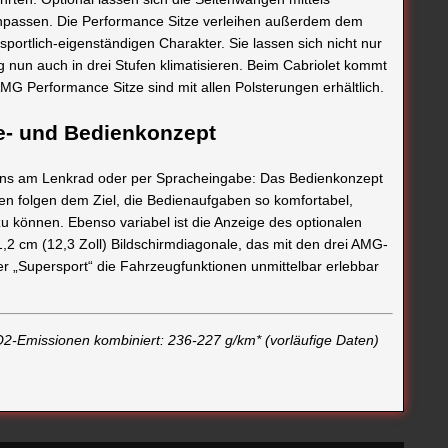
r anpassen. Die Performance Sitze verleihen außerdem dem
sportlich-eigenständigen Charakter. Sie lassen sich nicht nur
 nun auch in drei Stufen klimatisieren. Beim Cabriolet kommt
G Performance Sitze sind mit allen Polsterungen erhältlich.
ge- und Bedienkonzept
tons am Lenkrad oder per Spracheingabe: Das Bedienkonzept
ionen folgen dem Ziel, die Bedienaufgaben so komfortabel,
zu können. Ebenso variabel ist die Anzeige des optionalen
1,2 cm (12,3 Zoll) Bildschirmdiagonale, das mit den drei AMG-
der „Supersport“ die Fahrzeugfunktionen unmittelbar erlebbar
CO2-Emissionen kombiniert: 236-227 g/km* (vorläufige Daten)