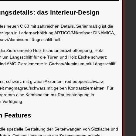
ngsdetails: das Interieur-Design
des neuen C 63 mit zahlreichen Details. Serienmäßig ist die
tzbezügen in Ledernachbildung ARTICO/Mikrofaser DINAMICA,
arz/Aluminium Längsschliff hell.
 die Zierelemente Holz Eiche anthrazit offenporig, Holz
nium Längsschliff für die Türen und Holz Esche schwarz
ch sind AMG Zierelemente in Carbon/Aluminium mit Längsschliff
arz, schwarz mit grauen Akzenten, red pepper/schwarz,
eit magmagrau/schwarz mit gelben Kontrastziernähten. Für
ogramm eine Kombination mit Rautensteppung in
r Verfügung.
n Features
die spezielle Gestaltung der Seitenwangen von Sitzfläche und
rten. Optional lassen sich die Seitenwangen mittels