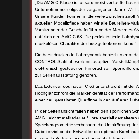
„Die AMG C-Klasse ist unsere meist verkaufte Baure
Unternehmenserfolgs der vergangenen Jahre. Wir h
Unsere Kunden können mittlerweile zwischen zwölf 
aktuellen Modellpflege haben wir alle Baureihen-Vari
Vorsitzender der Geschäftsführung der Mercedes-AMG
natürlich den AMG C 63. Die perfektionierte Fahrdyn
muskulösen Charakter der heckgetriebenen Ikone.“
Die beeindruckende Fahrdynamik basiert unter an
CONTROL Stahlfahrwerk mit adaptiver Verstelldämpf
elektronisch gesteuerten Hinterachsen-Sperrdifferen
zur Serienausstattung gehören.
Das Exterieur des neuen C 63 unterstreicht mit der 
Hochglanzchrom die Markenidentität der Performanc
einer neu gestalteten Querfinne in den äußeren Luft
In der Seitenansicht fallen neben den sportlichen S
AMG Leichtmetallräder auf. Ihre speziell gestaltete
Speichengeometrie verbessern die Umströmung der 
Dabei erzielten die Entwickler die optimale Kombin
maximale Performance und optimale Effizienz.