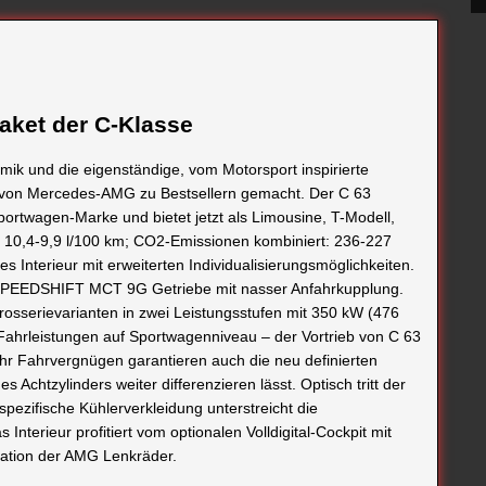
paket der C-Klasse
ik und die eigenständige, vom Motorsport inspirierte
e von Mercedes-AMG zu Bestsellern gemacht. Der C 63
ortwagen-Marke und bietet jetzt als Limousine, T-Modell,
: 10,4-9,9 l/100 km; CO2-Emissionen kombiniert: 236-227
Interieur mit erweiterten Individualisierungsmöglichkeiten.
 SPEEDSHIFT MCT 9G Getriebe mit nasser Anfahrkupplung.
Karosserievarianten in zwei Leistungsstufen mit 350 kW (476
 Fahrleistungen auf Sportwagenniveau – der Vortrieb von C 63
r Fahrvergnügen garantieren auch die neu definierten
Achtzylinders weiter differenzieren lässt. Optisch tritt der
pezifische Kühlerverkleidung unterstreicht die
s Interieur profitiert vom optionalen Volldigital-Cockpit mit
ation der AMG Lenkräder.