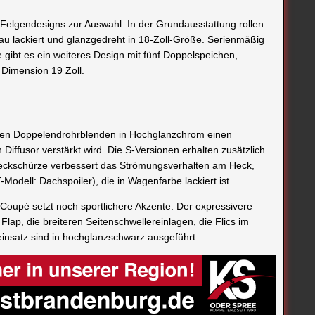
Felgendesigns zur Auswahl: In der Grundausstattung rollen
au lackiert und glanzgedreht in 18-Zoll-Größe. Serienmäßig
e gibt es ein weiteres Design mit fünf Doppelspeichen,
r Dimension 19 Zoll.
teten Doppelendrohr­blenden in Hochglanzchrom einen
 Diffusor verstärkt wird. Die S-Versionen erhalten zusätzlich
er Heckschürze verbessert das Strömungsverhalten am Heck,
odell: Dachspoiler), die in Wagenfarbe lackiert ist.
oupé setzt noch sportlichere Akzente: Der expressivere
 Flap, die breiteren Seitenschwellereinlagen, die Flics im
einsatz sind in hochglanzschwarz ausgeführt.