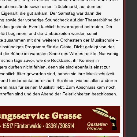
rmationsstände sowie einen Trödelmarkt, auf dem es
e Eigenart, die gut ankam. Der Samstag war dann die
lung sowie der vorherige Soundcheck auf der Theaterbühne der
das gesamte Event fachlich hervorragend betreuten. Der
sofort beginnen, und die Umbauzeiten wurden somit
te zusammen mit drei weiteren Orchestern der Musikschule –
 einstündiges Programm für die Gäste. Dicht gefolgt von der
nd die Bühne im wahrsten Sinne des Wortes rockte. Nur wenig
e schon tags zuvor, wie die Rockband, ihr Können in
rs durften nicht fehlen, denn sie sind ebenfalls einst zur
entlich älter geworden sind, haben sie ihre Musikschulzeit
end fundamental bereichert. Bei ihnen wie bei allen anderen
enn man für seinen Musikstil lebt. Zum Abschluss kam noch
rtreffen sind und den Abend der Feierlichkeiten beschlossen.