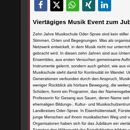
Viertägiges Musik Event zum Ju
Zehn Jahre Musikschule Oder-Spree sind kein stille
Stimmen, Orten und Begegnungen. Was als organisato
Netzwerk entwickelt, in dem Musik nicht nur unterric
gebracht wird. In diesen zehn Jahren sind aus Unt
Ensembles, aus ersten Versuchen gemeinsame Auftrit
Instrumente gelernt, sondern auch gehört, wie aus 
Musikschule steht damit für Kontinuität im Wandel. U
Generationen verbunden durch den Anspruch, Musik 
weniger Rückblick als hörbare Bewegung, die weiter
Schülern, formt ein Programm, das der Namensgeber
Professorin für Gesang aus Sauen, deren Name seit d
ehemaligen Bildungs-, Kultur- und Musikschulzentr
Landkreises Oder-Spree. In Eisenhüttenstadt, Fürst
junge Menschen auf ihrem musikalischen Weg und ve
Organisatoren haben sich für das Jubiläum ein viert
Samstag den Höhepunkt der Feierlichkeiten bildete 