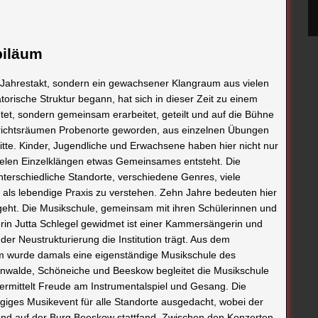
biläum
r Jahrestakt, sondern ein gewachsener Klangraum aus vielen
rische Struktur begann, hat sich in dieser Zeit zu einem
htet, sondern gemeinsam erarbeitet, geteilt und auf die Bühne
errichtsräumen Probenorte geworden, aus einzelnen Übungen
te. Kinder, Jugendliche und Erwachsene haben hier nicht nur
vielen Einzelklängen etwas Gemeinsames entsteht. Die
nterschiedliche Standorte, verschiedene Genres, viele
als lebendige Praxis zu verstehen. Zehn Jahre bedeuten hier
geht. Die Musikschule, gemeinsam mit ihren Schülerinnen und
in Jutta Schlegel gewidmet ist einer Kammersängerin und
er Neustrukturierung die Institution trägt. Aus dem
um wurde damals eine eigenständige Musikschule des
enwalde, Schöneiche und Beeskow begleitet die Musikschule
rmittelt Freude am Instrumentalspiel und Gesang. Die
ägiges Musikevent für alle Standorte ausgedacht, wobei der
und auf der Burg Beeskow stattfand. Zwischen den Konzerten