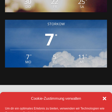
30
22
25
°
°
°
DO
FR
SA
STORKOW
7
°
7
5
11
°
°
°
MO
DI
MI
Cookie-Zustimmung verwalten
Um dir ein optimales Erlebnis zu bieten, verwenden wir Technologien wie