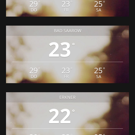
29
23
25
°
°
°
DO
FR
SA
BAD SAAROW
23
°
29
23
25
°
°
°
DO
FR
SA
ERKNER
22
°