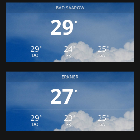
BAD SAAROW
29
°
29
24
25
°
°
°
DO
FR
SA
ERKNER
27
°
29
23
25
°
°
°
DO
FR
SA