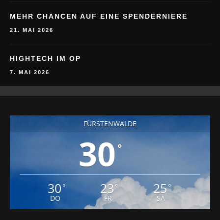
MEHR CHANCEN AUF EINE SPENDERNIERE
21. MAI 2026
HIGHTECH IM OP
7. MAI 2026
FÜRSTENWALDE
30
°
30
23
25
°
°
°
DO
FR
SA