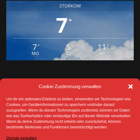
STORKOW
7
°
7
5
11
°
°
°
MO
DI
MI
Cookie-Zustimmung verwalten
Um dir ein optimales Erlebnis zu bieten, verwenden wir Technologien wie
Cookies, um Geräteinformationen zu speichern und/oder darauf
zuzugreifen. Wenn du diesen Technologien zustimmst, können wir Daten
wie das Surfverhalten oder eindeutige IDs auf dieser Website verarbeiten.
Wenn du deine Zustimmung nicht erteilst oder zurückziehst, können
DATENSCHUTZ
IMPRESSUM
bestimmte Merkmale und Funktionen beeinträchtigt werden.
COOKIE-RICHTLINIE (EU)
Dienste verwalten
SÄMTLICHE TEXTE, BILDER UND ANDERE