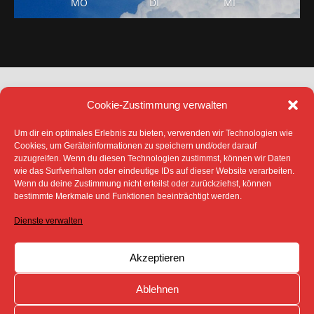
MO
DI
MI
Cookie-Zustimmung verwalten
Um dir ein optimales Erlebnis zu bieten, verwenden wir Technologien wie
Cookies, um Geräteinformationen zu speichern und/oder darauf
zuzugreifen. Wenn du diesen Technologien zustimmst, können wir Daten
DATENSCHUTZ
IMPRESSUM
wie das Surfverhalten oder eindeutige IDs auf dieser Website verarbeiten.
COOKIE-RICHTLINIE (EU)
Wenn du deine Zustimmung nicht erteilst oder zurückziehst, können
SÄMTLICHE TEXTE, BILDER UND ANDERE
bestimmte Merkmale und Funktionen beeinträchtigt werden.
VERÖFFENTLICHTEN INFORMATIONEN UNTERLIEGEN -
SOFERN NICHT ANDERS GEKENNZEICHNET- DEM
Dienste verwalten
COPYRIGHT DES SPREEBOTE ONLINE ODER WERDEN
MIT ERLAUBNIS DER RECHTEINHABER
VERÖFFENTLICHT.
Akzeptieren
Ablehnen