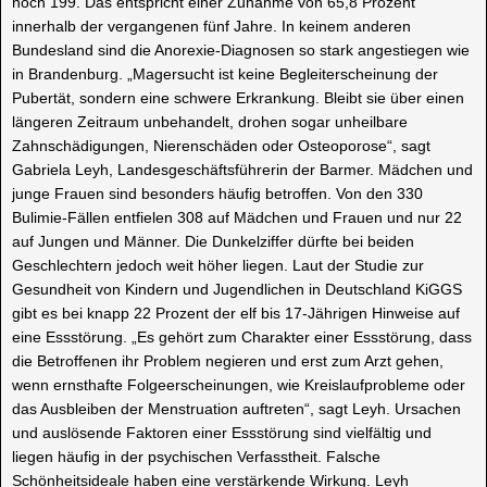
noch 199. Das entspricht einer Zunahme von 65,8 Prozent
innerhalb der vergangenen fünf Jahre. In keinem anderen
Bundesland sind die Anorexie-Diagnosen so stark angestiegen wie
in Brandenburg. „Magersucht ist keine Begleiterscheinung der
Pubertät, sondern eine schwere Erkrankung. Bleibt sie über einen
längeren Zeitraum unbehandelt, drohen sogar unheilbare
Zahnschädigungen, Nierenschäden oder Osteoporose“, sagt
Gabriela Leyh, Landesgeschäftsführerin der Barmer. Mädchen und
junge Frauen sind besonders häufig betroffen. Von den 330
Bulimie-Fällen entfielen 308 auf Mädchen und Frauen und nur 22
auf Jungen und Männer. Die Dunkelziffer dürfte bei beiden
Geschlechtern jedoch weit höher liegen. Laut der Studie zur
Gesundheit von Kindern und Jugendlichen in Deutschland KiGGS
gibt es bei knapp 22 Prozent der elf bis 17-Jährigen Hinweise auf
eine Essstörung. „Es gehört zum Charakter einer Essstörung, dass
die Betroffenen ihr Problem negieren und erst zum Arzt gehen,
wenn ernsthafte Folgeerscheinungen, wie Kreislaufprobleme oder
das Ausbleiben der Menstruation auftreten“, sagt Leyh. Ursachen
und auslösende Faktoren einer Essstörung sind vielfältig und
liegen häufig in der psychischen Verfasstheit. Falsche
Schönheitsideale haben eine verstärkende Wirkung. Leyh