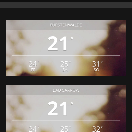
FÜRSTENWALDE
21
°
24
25
31
°
°
°
FR
SA
SO
BAD SAAROW
21
°
24
25
32
°
°
°