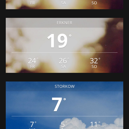
FR
SA
SO
ERKNER
19
°
24
26
32
°
°
°
FR
SA
SO
STORKOW
7
°
7
5
11
°
°
°