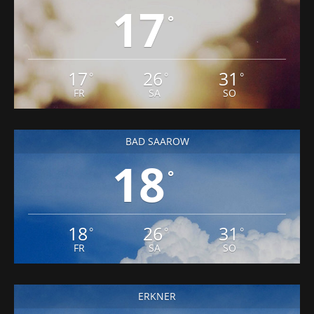
17
°
17
26
31
°
°
°
FR
SA
SO
BAD SAAROW
18
°
18
26
31
°
°
°
FR
SA
SO
ERKNER