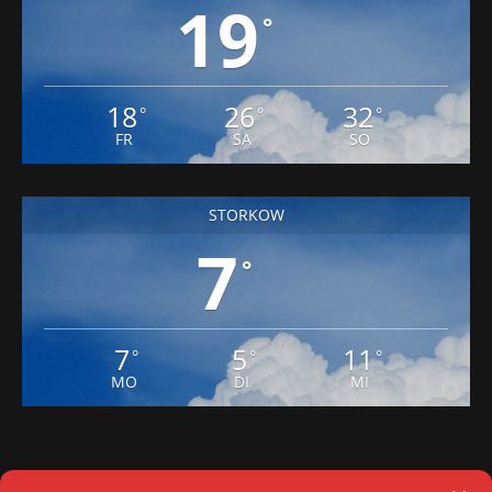
19
°
18
26
32
°
°
°
FR
SA
SO
STORKOW
7
°
7
5
11
°
°
°
MO
DI
MI