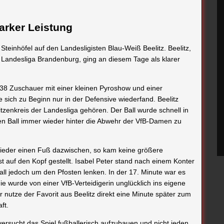
tarker Leistung
einhöfel auf den Landesligisten Blau-Weiß Beelitz. Beelitz,
r Landesliga Brandenburg, ging an diesem Tage als klarer
138 Zuschauer mit einer kleinen Pyroshow und einer
sich zu Beginn nur in der Defensive wiederfand. Beelitz
tzenkreis der Landesliga gehören. Der Ball wurde schnell in
en Ball immer wieder hinter die Abwehr der VfB-Damen zu
eder einen Fuß dazwischen, so kam keine größere
t auf den Kopf gestellt. Isabel Peter stand nach einem Konter
 Ball jedoch um den Pfosten lenken. In der 17. Minute war es
ie wurde von einer VfB-Verteidigerin unglücklich ins eigene
 nutze der Favorit aus Beelitz direkt eine Minute später zum
ft.
rsucht das Spiel fußballerisch aufzubauen und nicht jeden