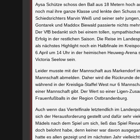
Aysa Schütze schoss den Ball aus 18 Metern hoch auf
noch mal ihre ganze Klasse und lenkte den Schuss no
Schiedsrichters Marvin Weiß und seiner sehr jungen
Gontarek und Maddox Biewald passierte nichts mehr 
Der VfB bedankt sich bei einem tollen, sympathische
Erfolg in der restlichen Saison. Die Reise im Lande
als nächstes Highlight noch ein Halbfinale im Kreis
6.April um 14 Uhr in der heimischen Heuweg-Arena s
Victoria Seelow sein.
Leider musste mit der Mannschaft aus Markendorf im
Mannschaft abmelden. Daher wird die Rückrunde der K
während in der Kreisliga-Staffel West nur 6 Mannsch
einer Mannschaft gibt. Der Wert so einer Ligen-Zusa
Frauenfußballs in der Region Ostbrandenburg.
Auch wenn das Viertelfinale letztendlich im Landespok
sich der Herausforderung gestellt und dafür sehr v
Mädels nach dem Spiel um sich, ließ das Spiel Revue
doch belohnt habe, denn keiner war davon ausgegang
hatte es allen gezeigt und im nächsten Jahr vielleich