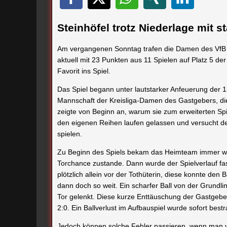
Steinhöfel trotz Niederlage mit s
Am vergangenen Sonntag trafen die Damen des VfB St
aktuell mit 23 Punkten aus 11 Spielen auf Platz 5 de
Favorit ins Spiel.
Das Spiel begann unter lautstarker Anfeuerung der 
Mannschaft der Kreisliga-Damen des Gastgebers, die 
zeigte von Beginn an, warum sie zum erweiterten Spi
den eigenen Reihen laufen gelassen und versucht d
spielen.
Zu Beginn des Spiels bekam das Heimteam immer wi
Torchance zustande. Dann wurde der Spielverlauf fas
plötzlich allein vor der Tothüterin, diese konnte den
dann doch so weit. Ein scharfer Ball von der Grundlin
Tor gelenkt. Diese kurze Enttäuschung der Gastgeber
2:0. Ein Ballverlust im Aufbauspiel wurde sofort bestra
Jedoch können solche Fehler passieren, wenn man ve