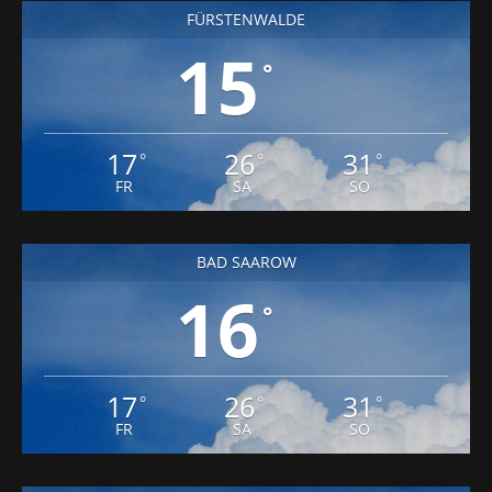
FÜRSTENWALDE
15
°
17
26
31
°
°
°
FR
SA
SO
BAD SAAROW
16
°
17
26
31
°
°
°
FR
SA
SO