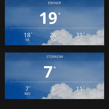
ERKNER
19
°
18
26
31
°
°
°
FR
SA
SO
STORKOW
7
°
7
5
11
°
°
°
MO
DI
MI