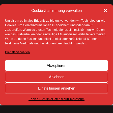
Cookie-Zustimmung verwalten
Um dir ein optimales Erlebnis zu bieten, verwenden wir Technologien wie
Cookies, um Geräteinformationen zu speichern und/oder darauf
zuzugreifen. Wenn du diesen Technologien zustimmst, können wir Daten
wie das Surfverhalten oder eindeutige IDs auf dieser Website verarbeiten.
Wenn du deine Zustimmung nicht erteilst oder zurückziehst, können
DATENSCHUTZ
IMPRESSUM
bestimmte Merkmale und Funktionen beeinträchtigt werden.
COOKIE-RICHTLINIE (EU)
Dienste verwalten
SÄMTLICHE TEXTE, BILDER UND ANDERE
VERÖFFENTLICHTEN INFORMATIONEN UNTERLIEGEN -
SOFERN NICHT ANDERS GEKENNZEICHNET- DEM
Akzeptieren
COPYRIGHT DES SPREEBOTE ONLINE ODER WERDEN
MIT ERLAUBNIS DER RECHTEINHABER
VERÖFFENTLICHT.
Ablehnen
Einstellungen ansehen
Cookie-Richtlinie
Datenschutz
Impressum