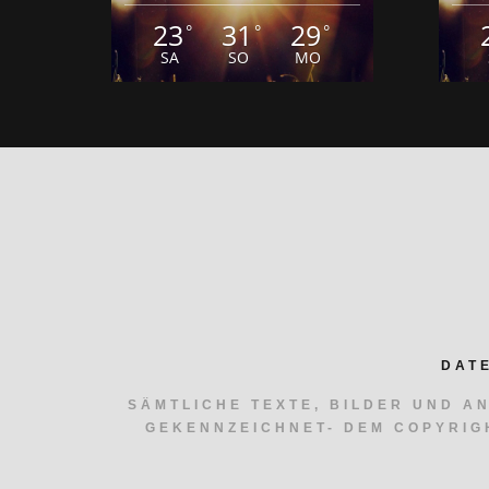
23
31
29
°
°
°
SA
SO
MO
DAT
SÄMTLICHE TEXTE, BILDER UND A
GEKENNZEICHNET- DEM COPYRIG