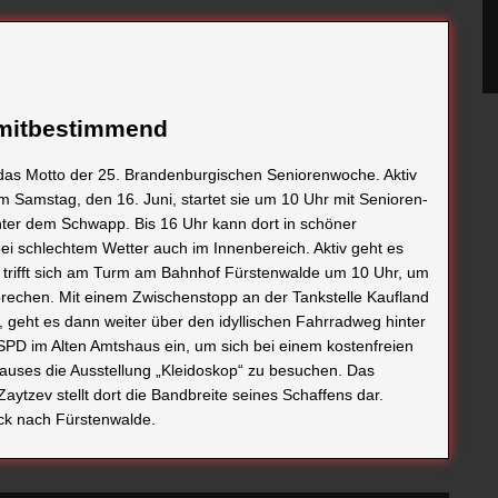
d mitbestimmend
t das Motto der 25. Brandenburgischen Seniorenwoche. Aktiv
m Samstag, den 16. Juni, startet sie um 10 Uhr mit Senioren-
inter dem Schwapp. Bis 16 Uhr kann dort in schöner
ei schlechtem Wetter auch im Innenbereich. Aktiv geht es
 trifft sich am Turm am Bahnhof Fürstenwalde um 10 Uhr, um
brechen. Mit einem Zwischenstopp an der Tankstelle Kaufland
, geht es dann weiter über den idyllischen Fahrradweg hinter
SPD im Alten Amtshaus ein, um sich bei einem kostenfreien
hauses die Ausstellung „Kleidoskop“ zu besuchen. Das
Zaytzev stellt dort die Bandbreite seines Schaffens dar.
ck nach Fürstenwalde.