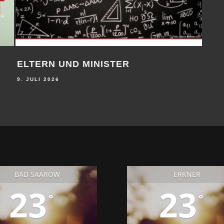
ELTERN UND MINISTER
WO
ST
9. JULI 2026
9. JU
BAD SAAROW
ERKNER
23
23
°
°