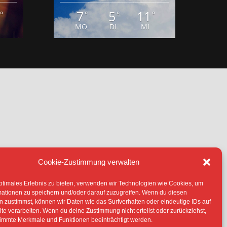
7
5
11
°
°
°
°
MO
DI
MI
Cookie-Zustimmung verwalten
IE (EU)
ptimales Erlebnis zu bieten, verwenden wir Technologien wie Cookies, um
TERLIEGEN -SOFERN NICHT ANDERS
mationen zu speichern und/oder darauf zuzugreifen. Wenn du diesen
 ERLAUBNIS DER RECHTEINHABER
 zustimmst, können wir Daten wie das Surfverhalten oder eindeutige IDs auf
te verarbeiten. Wenn du deine Zustimmung nicht erteilst oder zurückziehst,
immte Merkmale und Funktionen beeinträchtigt werden.