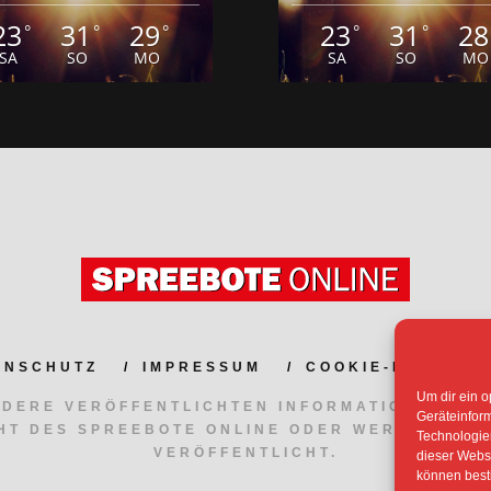
23
31
29
23
31
28
°
°
°
°
°
SA
SO
MO
SA
SO
MO
ENSCHUTZ
IMPRESSUM
COOKIE-RICHTLIN
Um dir ein o
NDERE VERÖFFENTLICHTEN INFORMATIONEN UN
Geräteinfor
HT DES SPREEBOTE ONLINE ODER WERDEN MIT
Technologien
VERÖFFENTLICHT.
dieser Websi
können best