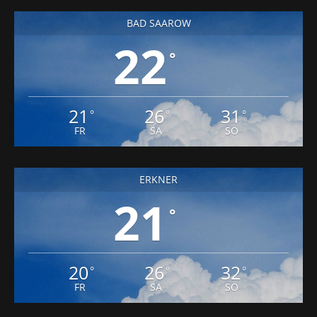
BAD SAAROW
22
°
21
26
31
°
°
°
FR
SA
SO
ERKNER
21
°
20
26
32
°
°
°
FR
SA
SO