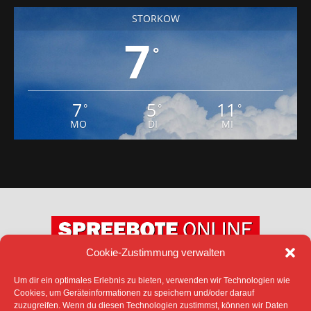
STORKOW
7
°
7
5
11
°
°
°
MO
DI
MI
Cookie-Zustimmung verwalten
Um dir ein optimales Erlebnis zu bieten, verwenden wir Technologien wie
DATENSCHUTZ
IMPRESSUM
Cookies, um Geräteinformationen zu speichern und/oder darauf
COOKIE-RICHTLINIE (EU)
zuzugreifen. Wenn du diesen Technologien zustimmst, können wir Daten