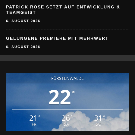
PATRICK ROSE SETZT AUF ENTWICKLUNG &
TEAMGEIST
6. AUGUST 2026
GELUNGENE PREMIERE MIT MEHRWERT
6. AUGUST 2026
FÜRSTENWALDE
22
°
21
26
31
°
°
°
FR
SA
SO