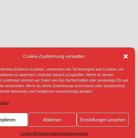
Cookie-Zustimmung verwalten
IE (EU)
ptimales Erlebnis zu bieten, verwenden wir Technologien wie Cookies, um
TERLIEGEN -SOFERN NICHT ANDERS
mationen zu speichern und/oder darauf zuzugreifen. Wenn du diesen
 ERLAUBNIS DER RECHTEINHABER
 zustimmst, können wir Daten wie das Surfverhalten oder eindeutige IDs auf
te verarbeiten. Wenn du deine Zustimmung nicht erteilst oder zurückziehst,
immte Merkmale und Funktionen beeinträchtigt werden.
walten
eptieren
Ablehnen
Einstellungen ansehen
Cookie-Richtlinie
Datenschutz
Impressum