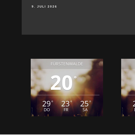
9. JULI 2026
FÜRSTENWALDE
20
°
29
23
25
°
°
°
DO
FR
SA