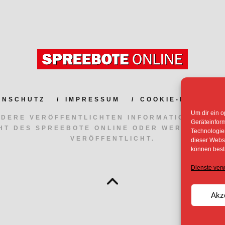
ENSCHUTZ
IMPRESSUM
COOKIE-RICHTLIN
Um dir ein o
NDERE VERÖFFENTLICHTEN INFORMATIONEN UN
Geräteinfor
HT DES SPREEBOTE ONLINE ODER WERDEN MIT
Technologien
VERÖFFENTLICHT.
dieser Websi
können best
Dienste ver
Akz