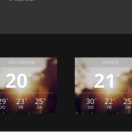
BESCHLOSSEN
25. JUNI 2026
BAD SAAROW
ERKNER
20
21
°
°
29
23
25
30
22
25
°
°
°
°
°
DO
FR
SA
DO
FR
SA