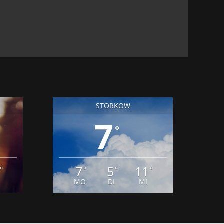
STORKOW
7
°
7
5
11
°
°
°
°
MO
DI
MI