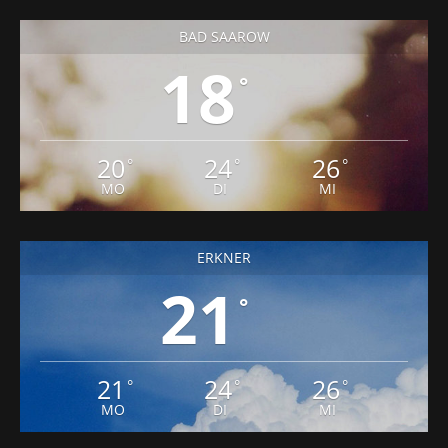
BAD SAAROW
18
°
20
24
26
°
°
°
MO
DI
MI
ERKNER
21
°
21
24
26
°
°
°
MO
DI
MI