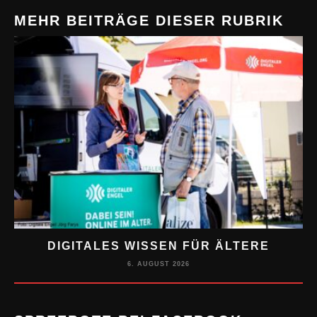
MEHR BEITRÄGE DIESER RUBRIK
DIGITALES WISSEN FÜR ÄLTERE
M
6. AUGUST 2026