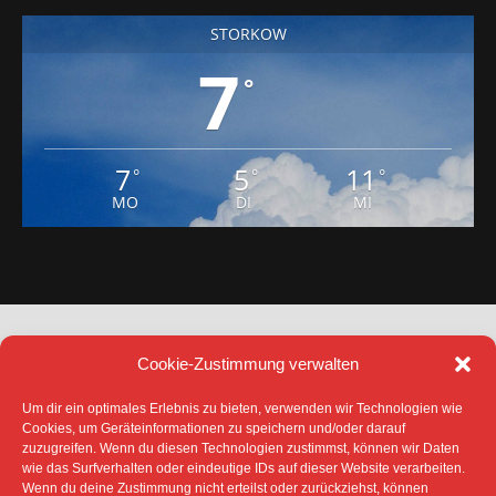
STORKOW
7
°
7
5
11
°
°
°
MO
DI
MI
Cookie-Zustimmung verwalten
Um dir ein optimales Erlebnis zu bieten, verwenden wir Technologien wie
Cookies, um Geräteinformationen zu speichern und/oder darauf
zuzugreifen. Wenn du diesen Technologien zustimmst, können wir Daten
DATENSCHUTZ
IMPRESSUM
wie das Surfverhalten oder eindeutige IDs auf dieser Website verarbeiten.
COOKIE-RICHTLINIE (EU)
Wenn du deine Zustimmung nicht erteilst oder zurückziehst, können