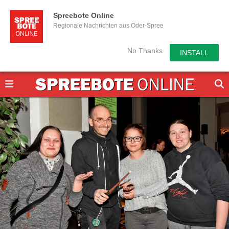
Spreebote Online
Regionale Nachrichten aus Oder-Spree
No Thanks
INSTALL