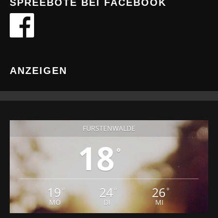
SPREEBOTE BEI FACEBOOK
ANZEIGEN
FÜRSTENWALDE
18
°
19
24
26
°
°
°
MO
DI
MI