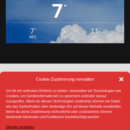
7
°
7
5
11
°
°
°
MO
DI
MI
Cookie-Zustimmung verwalten
Um dir ein optimales Erlebnis zu bieten, verwenden wir Technologien wie
Cookies, um Geräteinformationen zu speichern und/oder darauf
zuzugreifen. Wenn du diesen Technologien zustimmst, können wir Daten
DATENSCHUTZ
IMPRESSUM
wie das Surfverhalten oder eindeutige IDs auf dieser Website verarbeiten.
COOKIE-RICHTLINIE (EU)
Wenn du deine Zustimmung nicht erteilst oder zurückziehst, können
SÄMTLICHE TEXTE, BILDER UND ANDERE
bestimmte Merkmale und Funktionen beeinträchtigt werden.
VERÖFFENTLICHTEN INFORMATIONEN UNTERLIEGEN -
SOFERN NICHT ANDERS GEKENNZEICHNET- DEM
Dienste verwalten
COPYRIGHT DES SPREEBOTE ONLINE ODER WERDEN