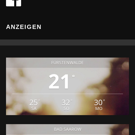
ANZEIGEN
FÜRSTENWALDE
21
°
25
32
30
°
°
°
SA
SO
MO
BAD SAAROW