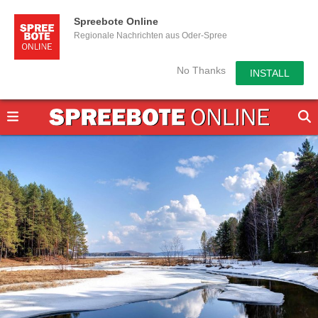
Spreebote Online
Regionale Nachrichten aus Oder-Spree
No Thanks
INSTALL