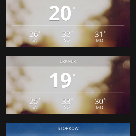
20
°
26
32
31
°
°
°
SA
SO
MO
ERKNER
19
°
25
33
30
°
°
°
SA
SO
MO
STORKOW